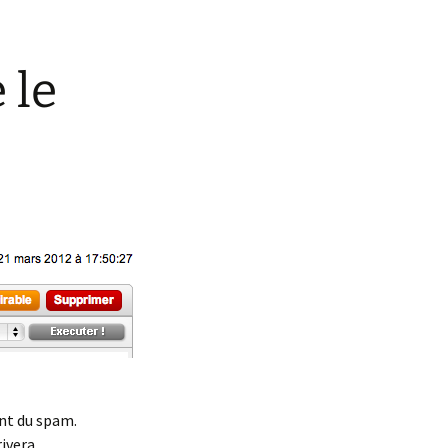
 le
nt du spam.
ivera