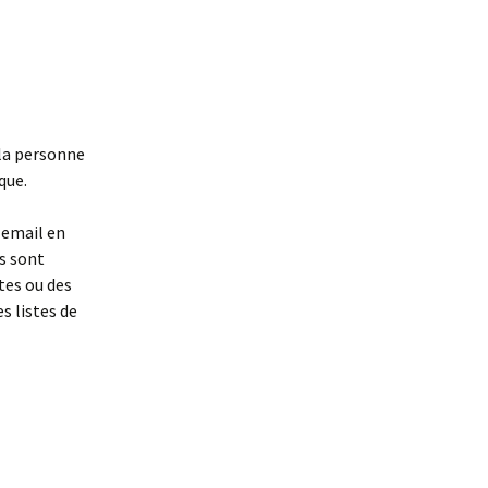
 la personne
que.
 email en
us sont
tes ou des
s listes de