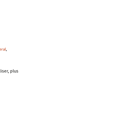
ral
,
liser, plus