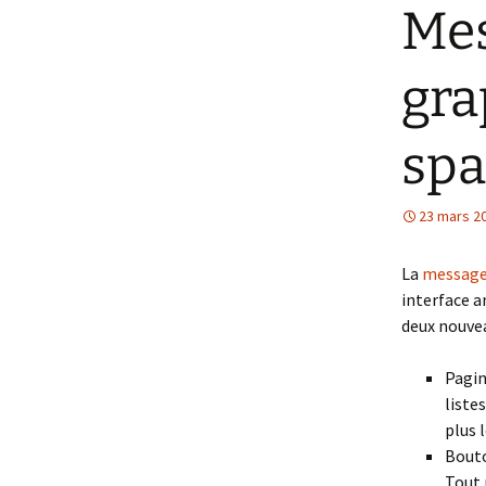
Mes
gra
sp
23 mars 2
La
messager
interface a
deux nouvea
Pagin
liste
plus 
Bouto
Tout 