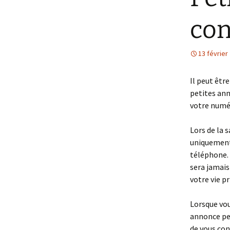
con
13 février
Il peut êtr
petites ann
votre numér
Lors de la 
uniquement 
téléphone. 
sera jamai
votre vie pr
Lorsque vou
annonce per
de vous con