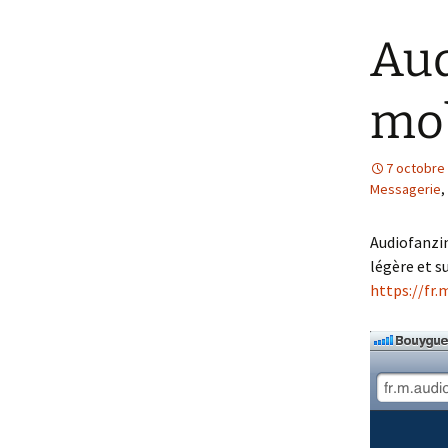
Aud
mob
7 octobre
Messagerie
,
Audiofanzi
légère et s
https://fr