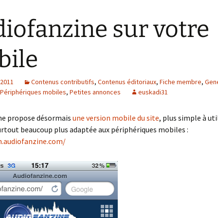
iofanzine sur votre
ile
 2011
Contenus contributifs
,
Contenus éditoriaux
,
Fiche membre
,
Gene
Périphériques mobiles
,
Petites annonces
euskadi31
ne propose désormais
une version mobile du site
, plus simple à uti
urtout beaucoup plus adaptée aux périphériques mobiles :
.m.audiofanzine.com/