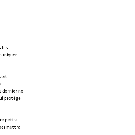
 les
muniquer
soit
u
e dernier ne
ui protège
re petite
 permettra