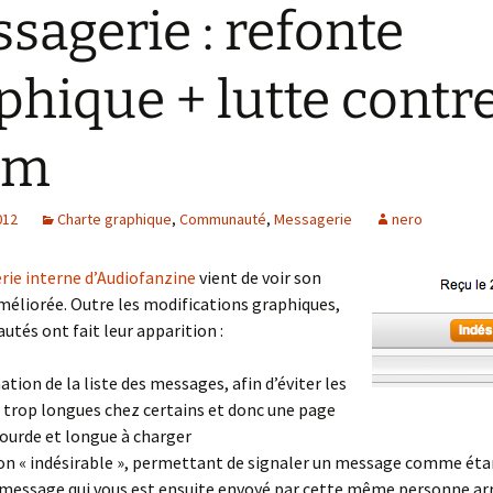
sagerie : refonte
phique + lutte contre
am
012
Charte graphique
,
Communauté
,
Messagerie
nero
ie interne d’Audiofanzine
vient de voir son
méliorée. Outre les modifications graphiques,
utés ont fait leur apparition :
ation de la liste des messages, afin d’éviter les
s trop longues chez certains et donc une page
lourde et longue à charger
n « indésirable », permettant de signaler un message comme éta
message qui vous est ensuite envoyé par cette même personne arr