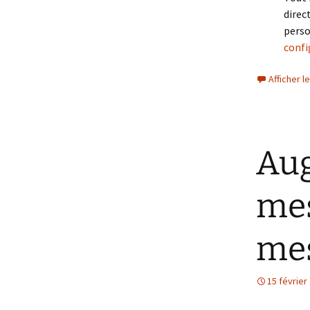
direc
perso
confi
Afficher 
Aug
mes
mes
15 février