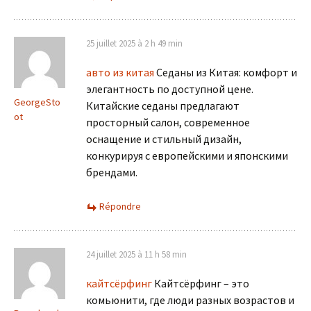
25 juillet 2025 à 2 h 49 min
авто из китая
Седаны из Китая: комфорт и
элегантность по доступной цене.
GeorgeSto
Китайские седаны предлагают
ot
просторный салон, современное
оснащение и стильный дизайн,
конкурируя с европейскими и японскими
брендами.
Répondre
24 juillet 2025 à 11 h 58 min
кайтсёрфинг
Кайтсёрфинг – это
комьюнити, где люди разных возрастов и