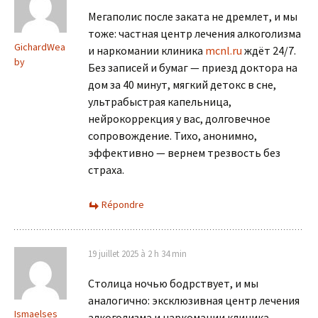
Мегаполис после заката не дремлет, и мы
тоже: частная центр лечения алкоголизма
GichardWea
и наркомании клиника
mcnl.ru
ждёт 24/7.
by
Без записей и бумаг — приезд доктора на
дом за 40 минут, мягкий детокс в сне,
ультрабыстрая капельница,
нейрокоррекция у вас, долговечное
сопровождение. Тихо, анонимно,
эффективно — вернем трезвость без
страха.
Répondre
19 juillet 2025 à 2 h 34 min
Столица ночью бодрствует, и мы
аналогично: эксклюзивная центр лечения
Ismaelses
алкоголизма и наркомании клиника