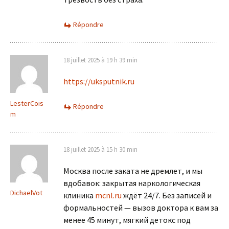
Répondre
18 juillet 2025 à 19 h 39 min
https://uksputnik.ru
LesterCois
Répondre
m
18 juillet 2025 à 15 h 30 min
Москва после заката не дремлет, и мы
вдобавок: закрытая наркологическая
DichaelVot
клиника
mcnl.ru
ждёт 24/7. Без записей и
формальностей — вызов доктора к вам за
менее 45 минут, мягкий детокс под