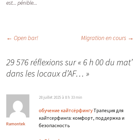
est... pénible...
Navigation
←
Open bar!
Migration en cours
→
des
29 576 réflexions sur «
6 h 00 du mat’
dans les locaux d’AF…
»
articles
28 juillet 2025 à 8 h 33 min
обучение кайтсёрфингу
Трапеция для
кайтсерфинга: комфорт, поддержка и
Ramontek
безопасность