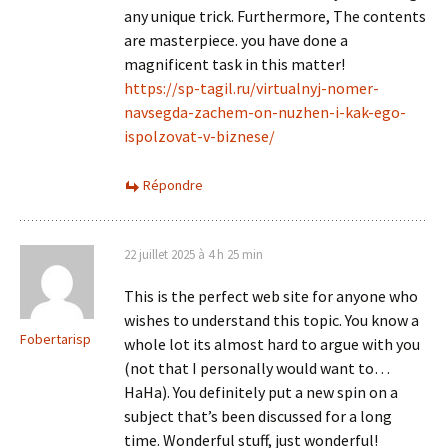
any unique trick. Furthermore, The contents
are masterpiece. you have done a
magnificent task in this matter!
https://sp-tagil.ru/virtualnyj-nomer-
navsegda-zachem-on-nuzhen-i-kak-ego-
ispolzovat-v-biznese/
Répondre
22 juillet 2025 à 4 h 25 min
This is the perfect web site for anyone who
wishes to understand this topic. You know a
Fobertarisp
whole lot its almost hard to argue with you
(not that I personally would want to…
HaHa). You definitely put a new spin on a
subject that’s been discussed for a long
time. Wonderful stuff, just wonderful!