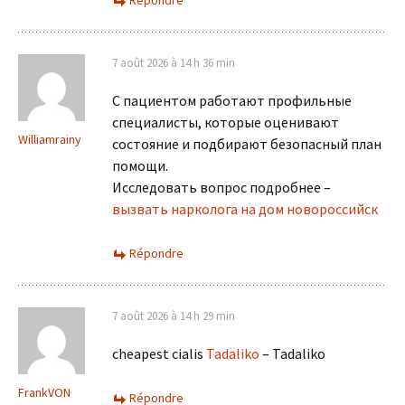
Répondre
7 août 2026 à 14 h 36 min
С пациентом работают профильные
специалисты, которые оценивают
Williamrainy
состояние и подбирают безопасный план
помощи.
Исследовать вопрос подробнее –
вызвать нарколога на дом новороссийск
Répondre
7 août 2026 à 14 h 29 min
cheapest cialis
Tadaliko
– Tadaliko
FrankVON
Répondre