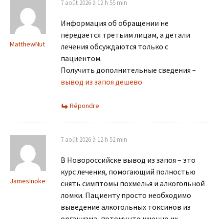
7 août 2026 à 12 h 55 min
Информация об обращении не
передается третьим лицам, а детали
MatthewNut
лечения обсуждаются только с
пациентом.
Получить дополнительные сведения –
вывод из запоя дешево
Répondre
7 août 2026 à 12 h 52 min
В Новороссийске вывод из запоя – это
курс лечения, помогающий полностью
JamesInoke
снять симптомы похмелья и алкогольной
ломки. Пациенту просто необходимо
выведение алкогольных токсинов из
организма, потому что именно их