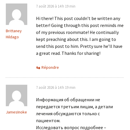
7 août 2026 à 14 h 19 min
Hi there! This post couldn’t be written any
better! Going through this post reminds me
Brittaney
of my previous roommate! He continually
Hildago
kept preaching about this. I am going to
send this post to him. Pretty sure he’ll have
a great read. Thanks for sharing!
Répondre
7 août 2026 à 14 h 19 min
Информация об обращении не
передается третьим лицам, а детали
JamesInoke
лечения обсуждаются только с
пациентом.
Исследовать вопрос подробнее –