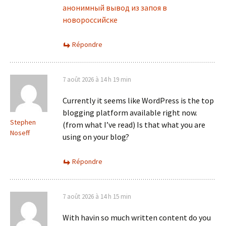
анонимный вывод из запоя в
новороссийске
Répondre
7 août 2026 à 14 h 19 min
Currently it seems like WordPress is the top
blogging platform available right now.
Stephen
(from what I’ve read) Is that what you are
Noseff
using on your blog?
Répondre
7 août 2026 à 14 h 15 min
With havin so much written content do you