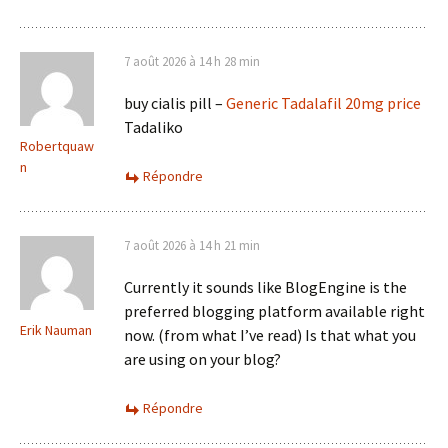
7 août 2026 à 14 h 28 min
buy cialis pill –
Generic Tadalafil 20mg price
Tadaliko
Robertquaw
n
Répondre
7 août 2026 à 14 h 21 min
Currently it sounds like BlogEngine is the
preferred blogging platform available right
Erik Nauman
now. (from what I’ve read) Is that what you
are using on your blog?
Répondre