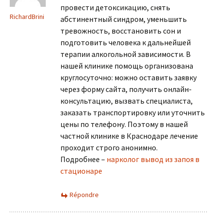
провести детоксикацию, снять
RichardBrini
абстинентный синдром, уменьшить
тревожность, восстановить сон и
подготовить человека к дальнейшей
терапии алкогольной зависимости. В
нашей клинике помощь организована
круглосуточно: можно оставить заявку
через форму сайта, получить онлайн-
консультацию, вызвать специалиста,
заказать транспортировку или уточнить
цены по телефону. Поэтому в нашей
частной клинике в Краснодаре лечение
проходит строго анонимно.
Подробнее –
нарколог вывод из запоя в
стационаре
Répondre