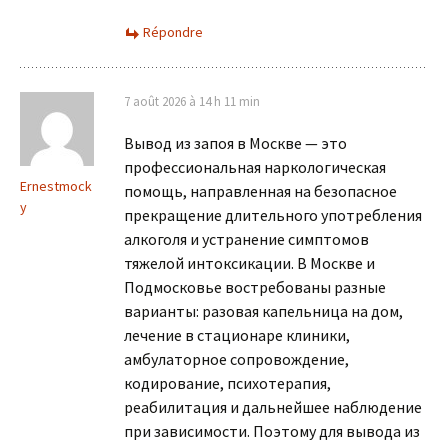
Répondre
7 août 2026 à 14 h 11 min
Вывод из запоя в Москве — это
профессиональная наркологическая
Ernestmock
помощь, направленная на безопасное
y
прекращение длительного употребления
алкоголя и устранение симптомов
тяжелой интоксикации. В Москве и
Подмосковье востребованы разные
варианты: разовая капельница на дом,
лечение в стационаре клиники,
амбулаторное сопровождение,
кодирование, психотерапия,
реабилитация и дальнейшее наблюдение
при зависимости. Поэтому для вывода из