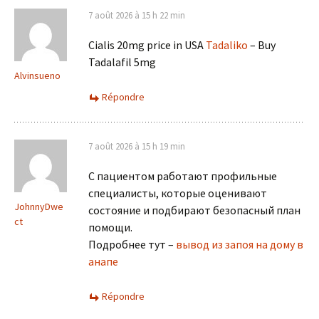
7 août 2026 à 15 h 22 min
Cialis 20mg price in USA
Tadaliko
– Buy
Tadalafil 5mg
Alvinsueno
Répondre
7 août 2026 à 15 h 19 min
С пациентом работают профильные
специалисты, которые оценивают
JohnnyDwe
состояние и подбирают безопасный план
ct
помощи.
Подробнее тут –
вывод из запоя на дому в
анапе
Répondre