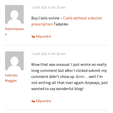
7 août 2026 à 14 h 20 min
Buy Cialis online –
Cialis without a doctor
prescription
Tadaliko
Robertquaw
n
Répondre
7 août 2026 à 14 h 20 min
Wow that was unusual. I just wrote an really
long comment but after I clicked submit my
Felicitas
comment didn’t show up. Grrrr… well I’m
Maggini
not writing all that over again. Anyways, just
wanted to say wonderful blog!
Répondre