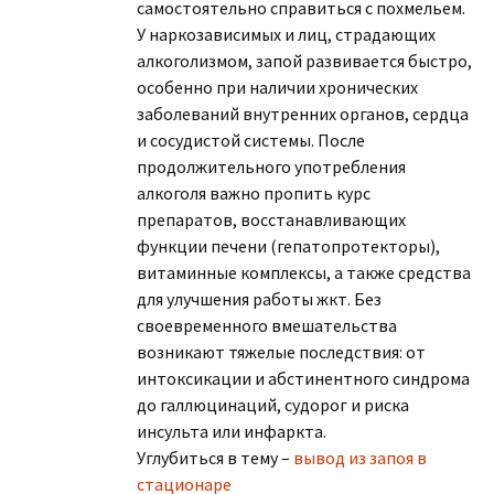
самостоятельно справиться с похмельем.
У наркозависимых и лиц, страдающих
алкоголизмом, запой развивается быстро,
особенно при наличии хронических
заболеваний внутренних органов, сердца
и сосудистой системы. После
продолжительного употребления
алкоголя важно пропить курс
препаратов, восстанавливающих
функции печени (гепатопротекторы),
витаминные комплексы, а также средства
для улучшения работы жкт. Без
своевременного вмешательства
возникают тяжелые последствия: от
интоксикации и абстинентного синдрома
до галлюцинаций, судорог и риска
инсульта или инфаркта.
Углубиться в тему –
вывод из запоя в
стационаре