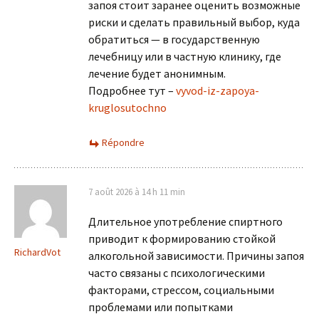
запоя стоит заранее оценить возможные
риски и сделать правильный выбор, куда
обратиться — в государственную
лечебницу или в частную клинику, где
лечение будет анонимным.
Подробнее тут –
vyvod-iz-zapoya-
kruglosutochno
Répondre
7 août 2026 à 14 h 11 min
Длительное употребление спиртного
приводит к формированию стойкой
RichardVot
алкогольной зависимости. Причины запоя
часто связаны с психологическими
факторами, стрессом, социальными
проблемами или попытками