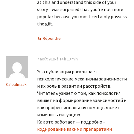
at this and understand this side of your
story. I was surprised that you’re not more
popular because you most certainly possess
the gift.
Répondre
7 août 2026 à 14 h 13 min
Эта публикация раскрывает
психологические механизмы зависимости
CalebImask
и их роль в развитии расстройств.
Читатель узнает о том, как психология
влияет на формирование зависимостей и
как профессиональная помощь может
изменить ситуацию.
Как это работает — подробно –
кодирование какими препаратами