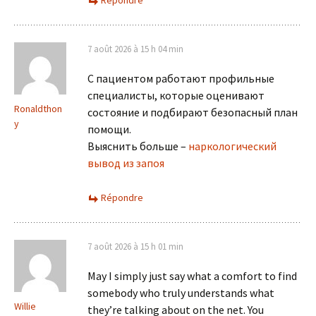
Répondre
7 août 2026 à 15 h 04 min
С пациентом работают профильные
специалисты, которые оценивают
Ronaldthon
состояние и подбирают безопасный план
y
помощи.
Выяснить больше –
наркологический
вывод из запоя
Répondre
7 août 2026 à 15 h 01 min
May I simply just say what a comfort to find
somebody who truly understands what
Willie
they’re talking about on the net. You