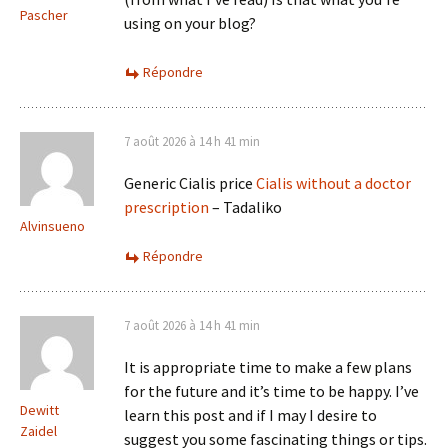
Pascher
using on your blog?
Répondre
7 août 2026 à 14 h 41 min
Generic Cialis price
Cialis without a doctor
prescription
– Tadaliko
Alvinsueno
Répondre
7 août 2026 à 14 h 41 min
It is appropriate time to make a few plans
for the future and it’s time to be happy. I’ve
Dewitt
learn this post and if I may I desire to
Zaidel
suggest you some fascinating things or tips.