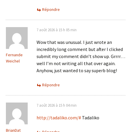
Répondre
7 août 2026 à 15 h 05 min
Wow that was unusual. I just wrote an
incredibly long comment but after I clicked
Fernande
submit my comment didn’t show up. Grrrr…
Weichel
well I’m not writing all that over again.
Anyhow, just wanted to say superb blog!
Répondre
7 août 2026 à 15 h 04 min
http://tadaliko.com/#
Tadaliko
BrianDat