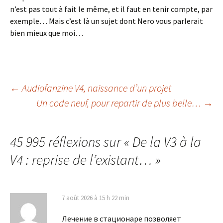
n’est pas tout à fait le même, et il faut en tenir compte, par
exemple… Mais c’est là un sujet dont Nero vous parlerait
bien mieux que moi…
Navigation
←
Audiofanzine V4, naissance d’un projet
Un code neuf, pour repartir de plus belle…
→
des
45 995 réflexions sur «
De la V3 à la
articles
V4 : reprise de l’existant…
»
7 août 2026 à 15 h 22 min
Лечение в стационаре позволяет