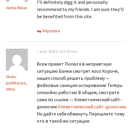
I’ll definitely digg it and personally
Vanna Ribao
recommend to my friends. I am sure they’ll
be benefited from this site.
Répondre
7 août 2026 à 14 h 50 min
Всем привет Попал я в неприятную
ситуацию Банки смотрят косо Короче,
Skam-
нашёл способ решить проблему —
pyblikaciya_
фейковые санкции оспаривание Теперь
ntma
спокойно работаю В общем, смотрите
сами по ссылке — Клеветнический сайт-
доносчик
Клеветнический сайт-доносчик
Не дайте себя обмануть Перешлите тому
кто в такой же ситуации