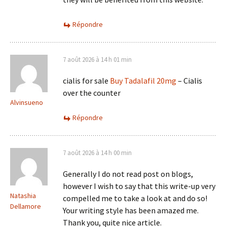
Répondre
7 août 2026 à 14 h 01 min
cialis for sale
Buy Tadalafil 20mg
– Cialis
over the counter
Alvinsueno
Répondre
7 août 2026 à 14 h 00 min
Generally I do not read post on blogs,
however I wish to say that this write-up very
Natashia
compelled me to take a look at and do so!
Dellamore
Your writing style has been amazed me.
Thank you, quite nice article.