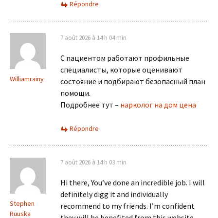
Répondre
7 août 2026 à 14 h 04 min
С пациентом работают профильные
специалисты, которые оценивают
Williamrainy
состояние и подбирают безопасный план
помощи.
Подробнее тут –
нарколог на дом цена
Répondre
7 août 2026 à 14 h 03 min
Hi there, You’ve done an incredible job. I will
definitely digg it and individually
Stephen
recommend to my friends. I’m confident
Ruuska
they will be benefited from this website.