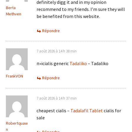
definitely digg it and in my opinion
Berta
recommend to my friends. I’m sure they will
Methven
be benefited from this website.
Répondre
7 août 2026 à 14 h 38 min
п»їcialis generic
Tadaliko
– Tadaliko
FrankVON
Répondre
7 août 2026 à 14 h 37 min
cheapest cialis –
Tadalafil Tablet
cialis for
sale
Robertquaw
n