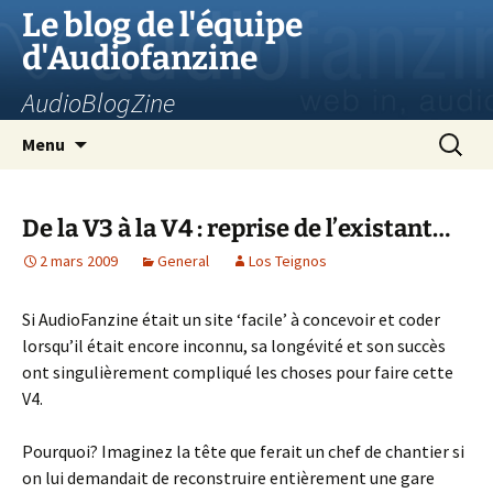
Aller
Le blog de l'équipe
au
d'Audiofanzine
contenu
AudioBlogZine
Recherc
Menu
De la V3 à la V4 : reprise de l’existant…
2 mars 2009
General
Los Teignos
Si AudioFanzine était un site ‘facile’ à concevoir et coder
lorsqu’il était encore inconnu, sa longévité et son succès
ont singulièrement compliqué les choses pour faire cette
V4.
Pourquoi? Imaginez la tête que ferait un chef de chantier si
on lui demandait de reconstruire entièrement une gare