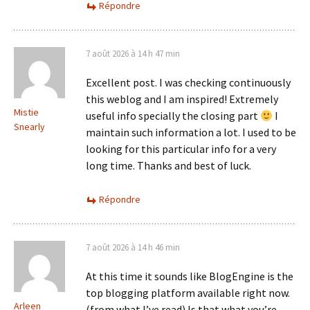
Répondre
7 août 2026 à 14 h 47 min
Excellent post. I was checking continuously
this weblog and I am inspired! Extremely
Mistie
useful info specially the closing part
I
Snearly
maintain such information a lot. I used to be
looking for this particular info for a very
long time. Thanks and best of luck.
Répondre
7 août 2026 à 14 h 46 min
At this time it sounds like BlogEngine is the
top blogging platform available right now.
Arleen
(from what I’ve read) Is that what you’re