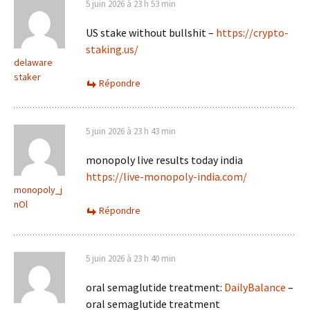
5 juin 2026 à 23 h 53 min
US stake without bullshit –
https://crypto-
staking.us/
delaware
staker
Répondre
5 juin 2026 à 23 h 43 min
monopoly live results today india
https://live-monopoly-india.com/
monopoly_j
nOl
Répondre
5 juin 2026 à 23 h 40 min
oral semaglutide treatment:
DailyBalance
–
oral semaglutide treatment