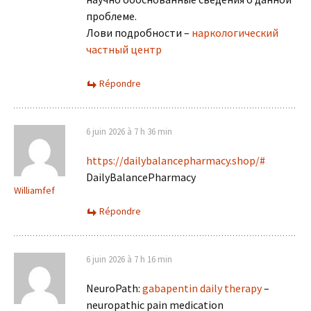
проблеме.
Лови подробности –
наркологический
частный центр
Répondre
6 juin 2026 à 7 h 36 min
https://dailybalancepharmacy.shop/#
DailyBalancePharmacy
Williamfef
Répondre
6 juin 2026 à 7 h 16 min
NeuroPath:
gabapentin daily therapy
–
neuropathic pain medication