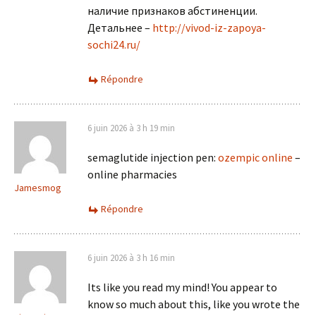
наличие признаков абстиненции.
Детальнее –
http://vivod-iz-zapoya-
sochi24.ru/
Répondre
6 juin 2026 à 3 h 19 min
semaglutide injection pen:
ozempic online
–
online pharmacies
Jamesmog
Répondre
6 juin 2026 à 3 h 16 min
Its like you read my mind! You appear to
know so much about this, like you wrote the