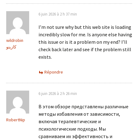
6 juin 2026 à 2 h 37 min
I’m not sure why but this web site is loading
incredibly slow for me. Is anyone else having
wildrobin
this issue or is it a problem on my end? I’ll
كازينو
check back later and see if the problem still
exists.
Répondre
6 juin 2026 à 2 h 26 min
В этом обзоре представлены различные
методы избавления от зависимости,
RobertNip
включая терапевтические и
психологические подходы. Мы
сравниваем их эффективность и