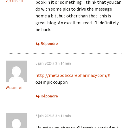
vip casino
book in it or something. I think that you can
do with some pics to drive the message
home a bit, but other than that, this is
great blog. An excellent read. I’ll definitely
be back.
Répondre
6 juin 2026 à 3 h 14 min
http://metaboliccarepharmacy.com/#
ozempic coupon
Williamfef
Répondre
6 juin 2026 à 3 h 11 min
I loved as much as you’ll receive carried out