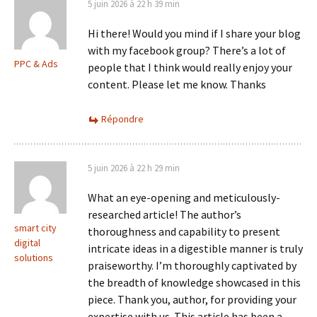
5 juin 2026 à 22 h 39 min
Hi there! Would you mind if I share your blog
with my facebook group? There’s a lot of
PPC & Ads
people that I think would really enjoy your
content. Please let me know. Thanks
Répondre
5 juin 2026 à 22 h 29 min
What an eye-opening and meticulously-
researched article! The author’s
smart city
thoroughness and capability to present
digital
intricate ideas in a digestible manner is truly
solutions
praiseworthy. I’m thoroughly captivated by
the breadth of knowledge showcased in this
piece. Thank you, author, for providing your
expertise with us. This article has been a