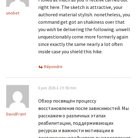
right here. The sketch is attractive, your
unobet
authored material stylish. nonetheless, you
command get got an shakiness over that
you wish be delivering the following. unwell
unquestionably come more formerly again
since exactly the same nearly a lot often
inside case you shield this hike.
Répondre
6 juin 2026 à 2 h 50 min
Обзор посвящён процессу
восстановления после зависимостей. Мы
DavidFrant
расскажем о различных этапах
реабилитации, поддерживающих
ресурсах и важности мотивации в
достижении устойчивого выздоровления.