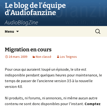
Aller
Le blog de l'équipe
au
d'Audiofanzine
contenu
AudioBlogZine
Recherc
Menu
Migration en cours
24 mars 2009
Non classé
Los Teignos
Pour ceux qui auraient loupé un épisode, le site est
indisponible pendant quelques heures pour maintenance, le
temps de passer de l’ancienne version 3.5 à la nouvelle
version 4.0.
Ni produits, ni forums, ni annonces, ni même aucun autre
contenu ne sont donc disponibles pour l’instant.
Comptez