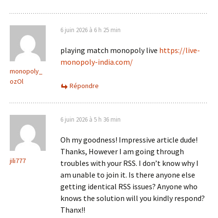
6 juin 2026 à 6 h 25 min
playing match monopoly live
https://live-
monopoly-india.com/
monopoly_
ozOl
Répondre
6 juin 2026 à 5 h 36 min
Oh my goodness! Impressive article dude!
Thanks, However I am going through
jili777
troubles with your RSS. I don’t know why I
am unable to join it. Is there anyone else
getting identical RSS issues? Anyone who
knows the solution will you kindly respond?
Thanx!!