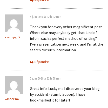
Répondre
5 juin 2026 à 22 h 22 min
Thank you for every other magnificent post.
Where else may anybody get that kind of
kwiff كازينو
info in such a perfect method of writing?
I’ve a presentation next week, and I’m at the
search for such information.
Répondre
5 juin 2026 à 21 h 58 min
Great info. Lucky me I discovered your blog
by accident (stumbleupon). I have
winner mx
bookmarked it for later!