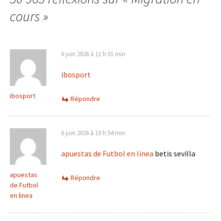
articles
cours
»
6 juin 2026 à 11 h 01 min
ibosport
ibosport
Répondre
6 juin 2026 à 10 h 54 min
apuestas de Futbol en linea
betis sevilla
apuestas
Répondre
de Futbol
en linea