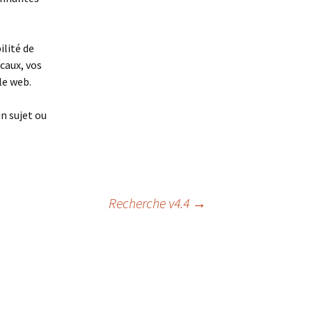
ilité de
caux, vos
le web.
n sujet ou
Recherche v4.4
→