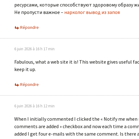
ресурсами, которые способствуют здоровому образу ж
Не пропусти важное –
нарколог вывод из запоя
Répondre
6 juin 2026 à 16 h 17 min
Fabulous, what a web site it is! This website gives useful fac
keep it up.
Répondre
6 juin 2026 à 16 h 12 min
When I initially commented I clicked the « Notify me when
comments are added » checkbox and now each time a com
added I get four e-mails with the same comment. Is there 