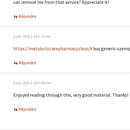
can remove me from that service? Appreciate it!
Répondre
6 juin 2026 à 16 h 12 min
https://metaboliccarepharmacy.shop/#
buy generic ozemp
Répondre
6 juin 2026 à 16 h 04 min
Enjoyed reading through this, very good material. Thanks!
Répondre