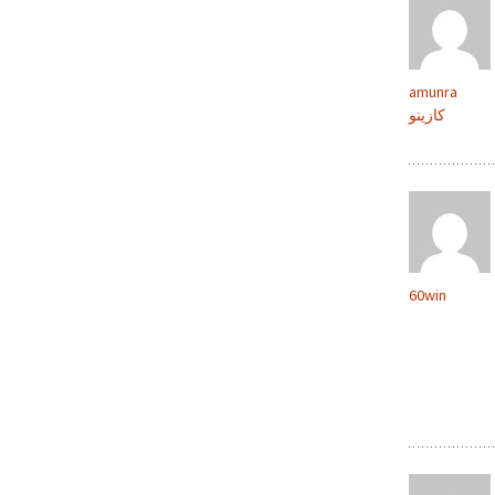
amunra
كازينو
60win