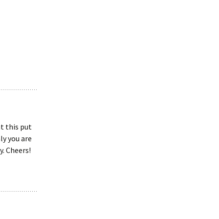
t this put
ly you are
y. Cheers!