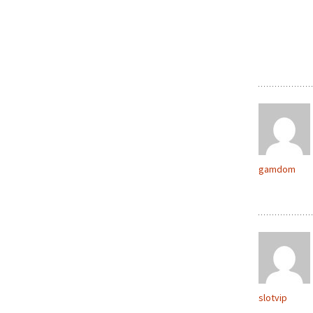
gamdom
slotvip