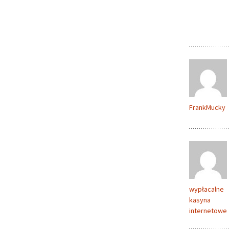
FrankMucky
wypłacalne
kasyna
internetowe