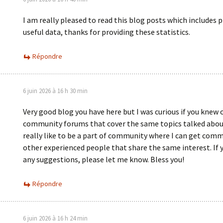
I am really pleased to read this blog posts which includes p
useful data, thanks for providing these statistics.
Répondre
6 juin 2026 à 16 h 30 min
Very good blog you have here but I was curious if you knew 
community forums that cover the same topics talked about
really like to be a part of community where I can get co
other experienced people that share the same interest. If 
any suggestions, please let me know. Bless you!
Répondre
6 juin 2026 à 16 h 24 min