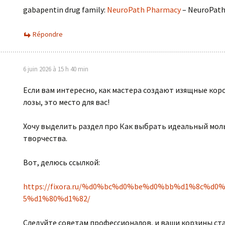
gabapentin drug family:
NeuroPath Pharmacy
– NeuroPat
Répondre
6 juin 2026 à 15 h 40 min
Если вам интересно, как мастера создают изящные кор
лозы, это место для вас!
Хочу выделить раздел про Как выбрать идеальный мол
творчества.
Вот, делюсь ссылкой:
https://fixora.ru/%d0%bc%d0%be%d0%bb%d1%8c%d0
5%d1%80%d1%82/
Следуйте советам профессионалов, и ваши корзины ст