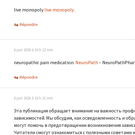
live monopoly
live monopoly
.
Répondre
6 juin 2026 à 16 h 22 min
neuropathic pain medication:
NeuroPath
– NeuroPathPha
Répondre
6 juin 2026 à 16 h 21 min
Эта публикация обращает внимание на важность проф
зависимостей. Мы обсудим, как осведомленность и обр
могут помочь в предотвращении возникновения завис
Читатели смогут ознакомиться с полезными советами 