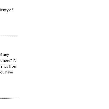
lenty of
of any
 here? I’d
mments from
you have