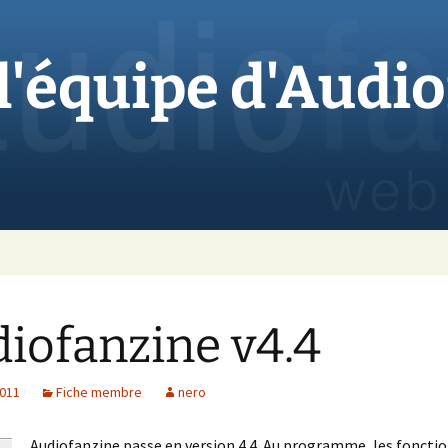
 l'équipe d'Audi
iofanzine v4.4
2011
Fiche membre
nero
Audiofanzine passe en version 4.4. Au programme, les foncti