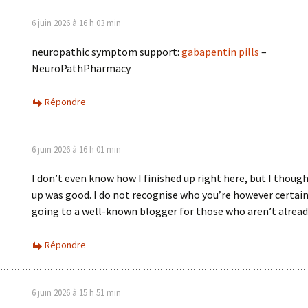
6 juin 2026 à 16 h 03 min
neuropathic symptom support:
gabapentin pills
–
NeuroPathPharmacy
Répondre
6 juin 2026 à 16 h 01 min
I don’t even know how I finished up right here, but I though
up was good. I do not recognise who you’re however certain
going to a well-known blogger for those who aren’t alread
Répondre
6 juin 2026 à 15 h 51 min