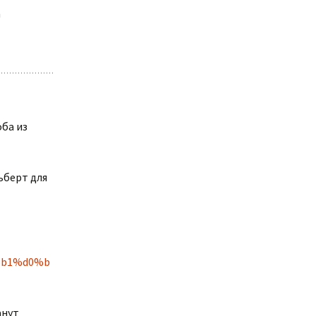
h
оба из
ьберт для
%b1%d0%b
анут