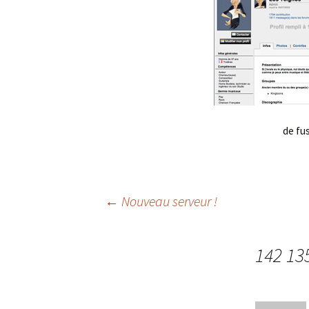
de fu
Navigation
←
Nouveau serveur !
des
142 135
articles