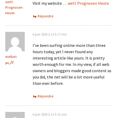
wett
Visit my website …
wett Prognosen Heute
Prognosen
Heute
Répondre
6 juin 2026 à 12 h 17 min
I’ve been surfing online more than three
hours today, yet I never found any
melbet
interesting article like yours. It is pretty
كازينو
worth enough for me. In my view, if all web
owners and bloggers made good content as
you did, the net will be a lot more useful
than ever before.
Répondre
6 juin 2026 à 11 h 51 min