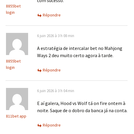
com sucesso.
8855bet
login
Répondre
6 juin 2026 à 3 h 08 min
A estratégia de intercalar bet no Mahjong
Ways 2 deu muito certo agora à tarde.
8855bet
login
Répondre
6 juin 2026 à 3 h 04 min
E aí galera, Hood vs Wolf tá on fire ontem à
noite. Saque de o dobro da banca já na conta.
811bet app
Répondre