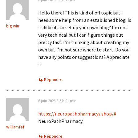
Hello there! This is kind of off topic but I
need some help from an established blog. Is
big win
it difficult to set up your own blog? I’m not
very techincal but I can figure things out
pretty fast. I’m thinking about creating my
own but I’m not sure where to start. Do you
have any points or suggestions? Appreciate
it
Répondre
6 juin 2026 à 5 h 01 min
https://neuropathpharmacys.shop/#
NeuroPathPharmacy
Williamfef
Répondre