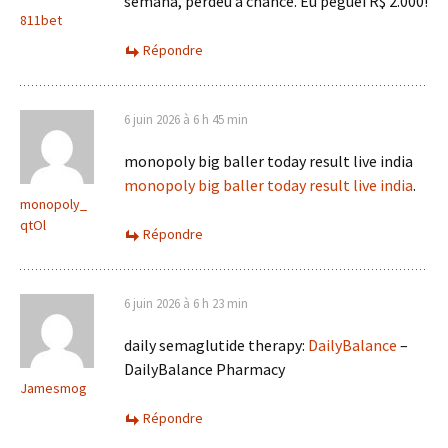
semana, perdeu a chance. Eu peguei R$ 2.000!
811bet
Répondre
6 juin 2026 à 6 h 45 min
monopoly big baller today result live india
monopoly big baller today result live india
.
monopoly_
qtOl
Répondre
6 juin 2026 à 6 h 23 min
daily semaglutide therapy:
DailyBalance
–
DailyBalance Pharmacy
Jamesmog
Répondre