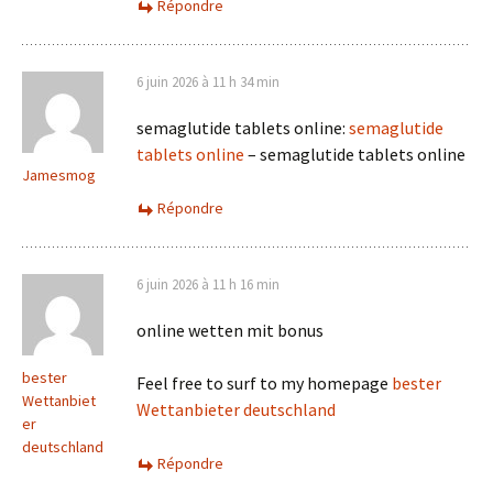
Répondre
6 juin 2026 à 11 h 34 min
semaglutide tablets online:
semaglutide
tablets online
– semaglutide tablets online
Jamesmog
Répondre
6 juin 2026 à 11 h 16 min
online wetten mit bonus
bester
Feel free to surf to my homepage
bester
Wettanbiet
Wettanbieter deutschland
er
deutschland
Répondre