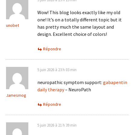
Wow! This blog looks exactly like my old
one! It’s on a totally different topic but it
unobet
has pretty much the same layout and
design. Excellent choice of colors!
Répondre
5 juin 2026 à 23 h 03 min
neuropathic symptom support:
gabapentin
daily therapy
– NeuroPath
Jamesmog
Répondre
5 juin 2026 à 21 h 39 min