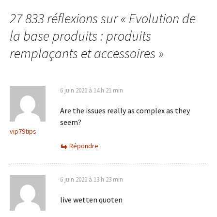
des
27 833 réflexions sur «
Evolution de
la base produits : produits
articles
remplaçants et accessoires
»
6 juin 2026 à 14 h 21 min
Are the issues really as complex as they
seem?
vip79tips
Répondre
6 juin 2026 à 13 h 23 min
live wetten quoten