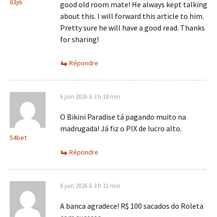
63jili
good old room mate! He always kept talking
about this. I will forward this article to him.
Pretty sure he will have a good read. Thanks
for sharing!
Répondre
6 juin 2026 à 3 h 18 min
O Bikini Paradise tá pagando muito na
madrugada! Já fiz o PIX de lucro alto.
54bet
Répondre
6 juin 2026 à 3 h 11 min
A banca agradece! R$ 100 sacados do Roleta