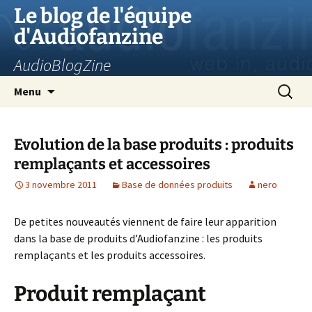
Aller
Le blog de l'équipe
au
d'Audiofanzine
contenu
AudioBlogZine
Recherc
Menu
Evolution de la base produits : produits
remplaçants et accessoires
3 novembre 2011
Base de données produits
nero
De petites nouveautés viennent de faire leur apparition
dans la base de produits d’Audiofanzine : les produits
remplaçants et les produits accessoires.
Produit remplaçant