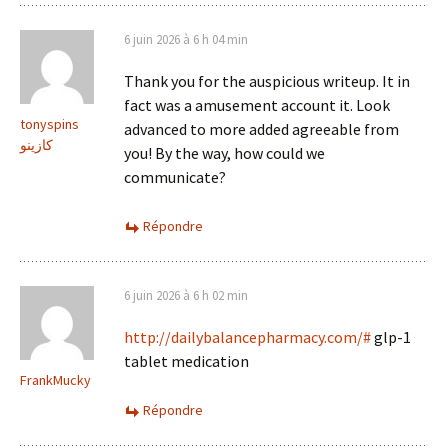
6 juin 2026 à 6 h 04 min
Thank you for the auspicious writeup. It in
fact was a amusement account it. Look
tonyspins
advanced to more added agreeable from
كازينو
you! By the way, how could we
communicate?
Répondre
6 juin 2026 à 6 h 02 min
http://dailybalancepharmacy.com/#
glp-1
tablet medication
FrankMucky
Répondre