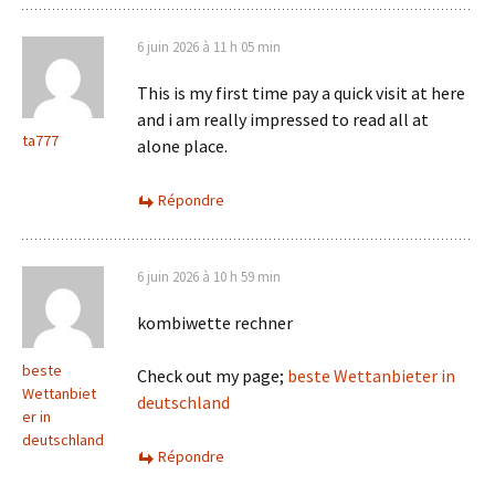
6 juin 2026 à 11 h 05 min
This is my first time pay a quick visit at here
and i am really impressed to read all at
ta777
alone place.
Répondre
6 juin 2026 à 10 h 59 min
kombiwette rechner
beste
Check out my page;
beste Wettanbieter in
Wettanbiet
deutschland
er in
deutschland
Répondre