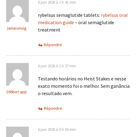
6 juin 2026 à 2 h 41 min
rybelsus semaglutide tablets:
rybelsus oral
medication guide
– oral semaglutide
Jamesmog
treatment
Répondre
6 juin 2026 à 1 h 37 min
Testando horários no Heist Stakes e nesse
exato momento foi o melhor. Sem ganância
166bet app
o resultado vem.
Répondre
6 juin 2026 à 0 h 50 min