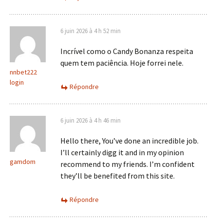
6 juin 2026 à 4 h 52 min
Incrível como o Candy Bonanza respeita
quem tem paciência. Hoje forrei nele.
nnbet222
login
Répondre
6 juin 2026 à 4 h 46 min
Hello there, You’ve done an incredible job.
I’ll certainly digg it and in my opinion
gamdom
recommend to my friends. I’m confident
they’ll be benefited from this site.
Répondre