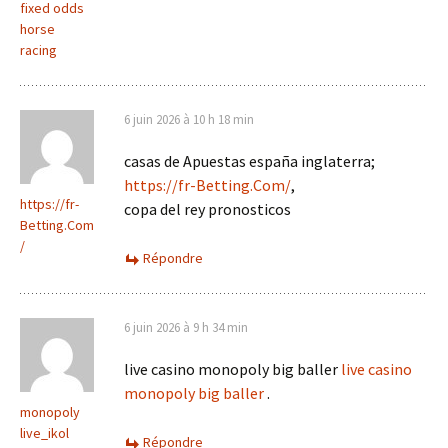
fixed odds
horse
racing​
6 juin 2026 à 10 h 18 min
casas de Apuestas españa inglaterra;
https://fr-Betting.Com/
,
https://fr-
copa del rey pronosticos
Betting.Com
/
Répondre
6 juin 2026 à 9 h 34 min
live casino monopoly big baller
live casino
monopoly big baller
.
monopoly
live_ikol
Répondre