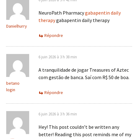
NeuroPath Pharmacy
gabapentin daily
therapy
gabapentin daily therapy
Danielhurry
Répondre
6 juin 2026 à 3 h 38 min
A tranquilidade de jogar Treasures of Aztec
com gestão de banca. Saí com R$ 50 de boa.
betano
login
Répondre
6 juin 2026 à 3 h 36 min
Hey! This post couldn’t be written any
better! Reading this post reminds me of my