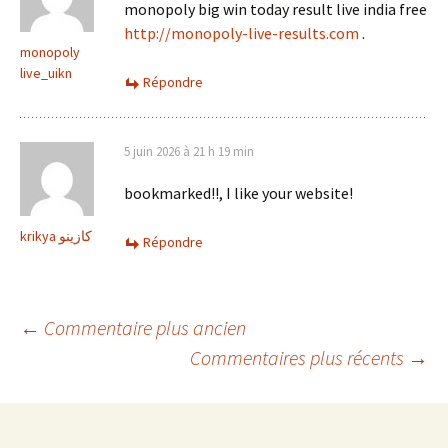
monopoly big win today result live india free
http://monopoly-live-results.com
.
monopoly
live_uikn
Répondre
5 juin 2026 à 21 h 19 min
bookmarked!!, I like your website!
krikya كازينو
Répondre
Navigation
← Commentaire plus ancien
Commentaires plus récents →
des