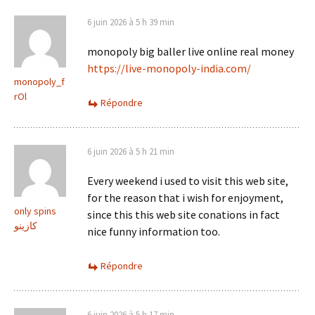
6 juin 2026 à 5 h 39 min
monopoly big baller live online real money
https://live-monopoly-india.com/
monopoly_f
rOl
Répondre
6 juin 2026 à 5 h 21 min
Every weekend i used to visit this web site,
for the reason that i wish for enjoyment,
only spins
since this this web site conations in fact
كازينو
nice funny information too.
Répondre
6 juin 2026 à 5 h 17 min