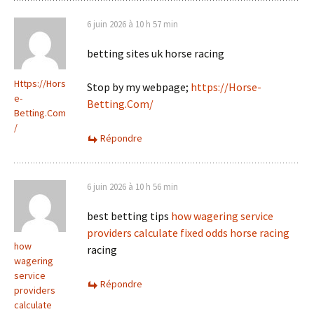
6 juin 2026 à 10 h 57 min
betting sites uk horse racing​
Https://Hors
Stop by my webpage;
https://Horse-
e-
Betting.Com/
Betting.Com
/
Répondre
6 juin 2026 à 10 h 56 min
best betting tips
how wagering service
providers calculate fixed odds horse racing​
how
racing​
wagering
service
Répondre
providers
calculate