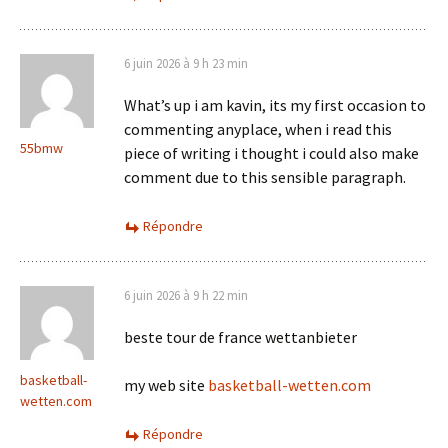
6 juin 2026 à 9 h 23 min
What’s up i am kavin, its my first occasion to
commenting anyplace, when i read this
55bmw
piece of writing i thought i could also make
comment due to this sensible paragraph.
Répondre
6 juin 2026 à 9 h 22 min
beste tour de france wettanbieter
basketball-
my web site
basketball-wetten.com
wetten.com
Répondre