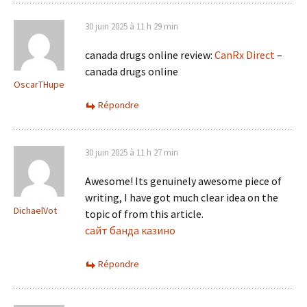
30 juin 2025 à 11 h 29 min
canada drugs online review:
CanRx Direct
–
canada drugs online
OscarTHupe
Répondre
30 juin 2025 à 11 h 27 min
Awesome! Its genuinely awesome piece of
writing, I have got much clear idea on the
DichaelVot
topic of from this article.
сайт банда казино
Répondre