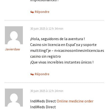
Répondre
30 juin 2025 à 12 h 34 min
¡Hola, seguidores de la aventura !
Casino sin licencia en EspaГ±a y soporte
Javierdaw
multilingГјe – п»їcasinosonlinesinlicencia.es
casino sin registro
¡Que vivas increíbles instantes únicos !
Répondre
30 juin 2025 à 12 h 24 min
IndiMeds Direct
Online medicine order
IndiMeds Direct