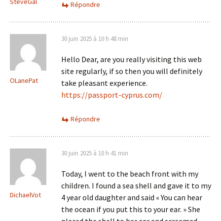
SteveGal
Répondre
30 juin 2025 à 10 h 48 min
Hello Dear, are you really visiting this web
site regularly, if so then you will definitely
OLanePat
take pleasant experience.
https://passport-cyprus.com/
Répondre
30 juin 2025 à 10 h 41 min
Today, I went to the beach front with my
children. I found a sea shell and gave it to my
DichaelVot
4 year old daughter and said « You can hear
the ocean if you put this to your ear. » She