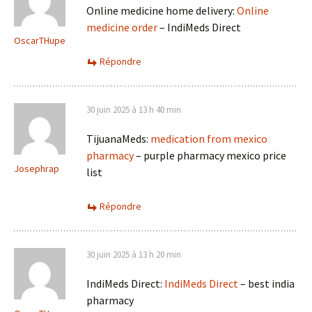
Online medicine home delivery:
Online
medicine order
– IndiMeds Direct
OscarTHupe
Répondre
30 juin 2025 à 13 h 40 min
TijuanaMeds:
medication from mexico
pharmacy
– purple pharmacy mexico price
Josephrap
list
Répondre
30 juin 2025 à 13 h 20 min
IndiMeds Direct:
IndiMeds Direct
– best india
pharmacy