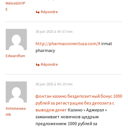
MelvinDAYP
E
Répondre
30 juin 2025 à 4 h 57 min
http://pharmaconnectusa.com/#
irmat
pharmacy
Edwardfum
Répondre
30 juin 2025 à 4 h 19 min
фонтан казино бездепозитный бонус 1000
рублей за регистрацию без депозита с
Antoineawa
выводом денег
Казино « Адмирал »
mb
заманивает новичков щедрым
предложением: 1000 рублей за