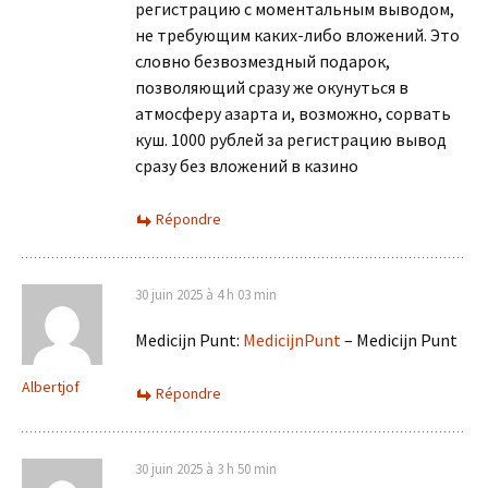
регистрацию с моментальным выводом,
не требующим каких-либо вложений. Это
словно безвозмездный подарок,
позволяющий сразу же окунуться в
атмосферу азарта и, возможно, сорвать
куш. 1000 рублей за регистрацию вывод
сразу без вложений в казино
Répondre
30 juin 2025 à 4 h 03 min
Medicijn Punt:
MedicijnPunt
– Medicijn Punt
Albertjof
Répondre
30 juin 2025 à 3 h 50 min