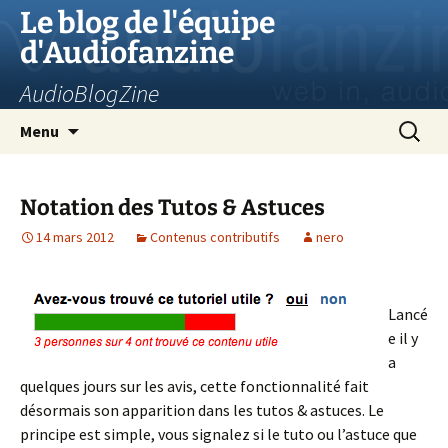
Aller
Le blog de l'équipe
au
d'Audiofanzine
contenu
AudioBlogZine
Recherc
Menu
Notation des Tutos & Astuces
14 mars 2012
Contenus contributifs
nero
Lancé
e il y
a
quelques jours sur les avis, cette fonctionnalité fait
désormais son apparition dans les tutos & astuces. Le
principe est simple, vous signalez si le tuto ou l’astuce que