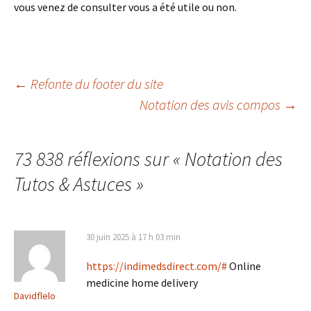
vous venez de consulter vous a été utile ou non.
Navigation
←
Refonte du footer du site
Notation des avis compos
→
des
73 838 réflexions sur «
Notation des
articles
Tutos & Astuces
»
30 juin 2025 à 17 h 03 min
https://indimedsdirect.com/#
Online
medicine home delivery
Davidflelo