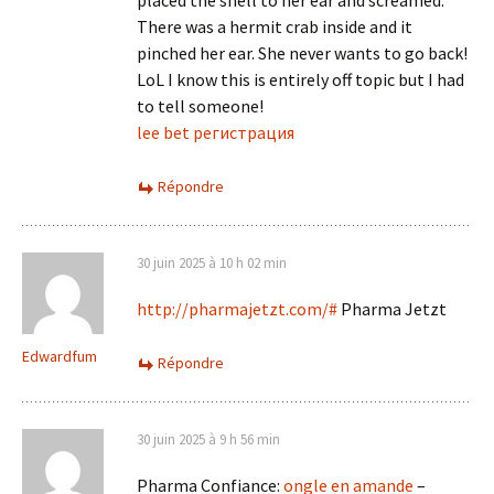
placed the shell to her ear and screamed.
There was a hermit crab inside and it
pinched her ear. She never wants to go back!
LoL I know this is entirely off topic but I had
to tell someone!
lee bet регистрация
Répondre
30 juin 2025 à 10 h 02 min
http://pharmajetzt.com/#
Pharma Jetzt
Edwardfum
Répondre
30 juin 2025 à 9 h 56 min
Pharma Confiance:
ongle en amande
–