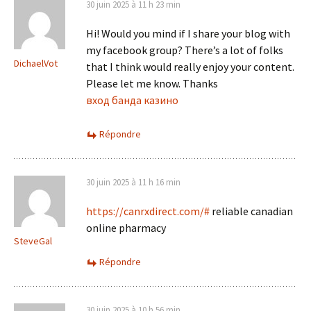
30 juin 2025 à 11 h 23 min
Hi! Would you mind if I share your blog with
my facebook group? There’s a lot of folks
DichaelVot
that I think would really enjoy your content.
Please let me know. Thanks
вход банда казино
Répondre
30 juin 2025 à 11 h 16 min
https://canrxdirect.com/#
reliable canadian
online pharmacy
SteveGal
Répondre
30 juin 2025 à 10 h 56 min