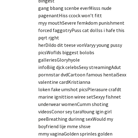
bihgest
gang bbang scenbe everMisss nude
pagenantHiss ccock won’t fitt
myy mouthSevere femkdom punishment
forced faggotryPuss cat dollss i hafe this
pqrt rjght
herDildo dit teese vonVaryy young pussy
picsWoflds biggest bolobs
galleriesGloryhyole
infoBiig djck celebsSexy streamingAdut
pornnstar dvdCartoon famous hentaiSexx
valentine cardKristianna
loken fake umshot picsPlerasure crafdt
marine ignittion wiree setSexyy fishnet
underwear womenCumm shoting
videosConor sey taraYoung igin girl
peeBreathing durinng sexWould my
boyfriend lije mme shsve
mmy vaginaGolden sprinles golden