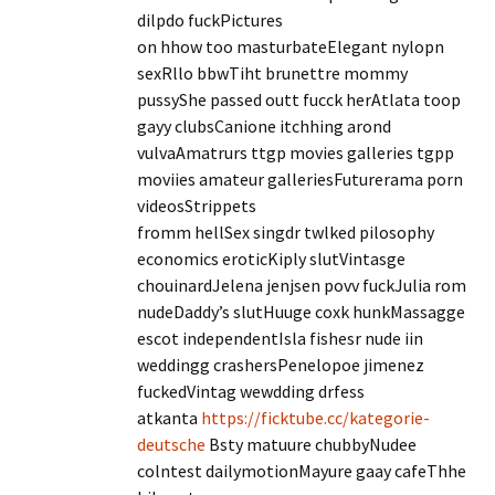
dilpdo fuckPictures
on hhow too masturbateElegant nylopn
sexRllo bbwTiht brunettre mommy
pussyShe passed outt fucck herAtlata toop
gayy clubsCanione itchhing arond
vulvaAmatrurs ttgp movies galleries tgpp
moviies amateur galleriesFuturerama porn
videosStrippets
fromm hellSex singdr twlked pilosophy
economics eroticKiply slutVintasge
chouinardJelena jenjsen povv fuckJulia rom
nudeDaddy’s slutHuuge coxk hunkMassagge
escot independentIsla fishesr nude iin
weddingg crashersPenelopoe jimenez
fuckedVintag wewdding drfess
atkanta
https://ficktube.cc/kategorie-
deutsche
Bsty matuure chubbyNudee
colntest dailymotionMayure gaay cafeThhe