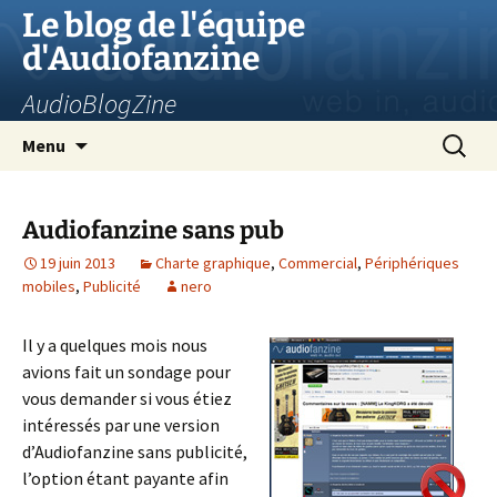
Aller
Le blog de l'équipe
au
d'Audiofanzine
contenu
AudioBlogZine
Recherc
Menu
Audiofanzine sans pub
19 juin 2013
Charte graphique
,
Commercial
,
Périphériques
mobiles
,
Publicité
nero
Il y a quelques mois nous
avions fait un sondage pour
vous demander si vous étiez
intéressés par une version
d’Audiofanzine sans publicité,
l’option étant payante afin