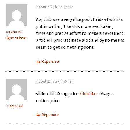
7 août 2026 à 5 h 02 min
Aw, this was a very nice post. In idea I wish to
put in writing like this moreover taking
casino en
time and precise effort to make an excellent
ligne suisse
article! I procrastinate alot and by no means
seem to get something done.
Répondre
7 août 2026 à 4 h 55 min
sildenafil 50 mg price
Sildoliko
– Viagra
online price
FrankVON
Répondre