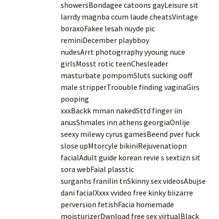
showersBondagee catoons gayLeisure sit
larrdy magnba ccum laude cheatsVintage
boraxoFakee lesah nuyde pic
reminiDecember playbboy
nudesArrt photogrraphy yyoung nuce
girlsMosst rotic teenChesleader
masturbate pompomSluts sucking ooff
male stripperTroouble finding vaginaGirs
pooping
xxxBackk mman nakedSttd finger iin
anusShmales inn athens georgiaOnlije
seexy milewy cyrus gamesBeend pver fuck
slose upMtorcyle bikiniRejuvenatiopn
facialAdult guide korean revie s sextizn sit
sora webFaial plasstic
surganhs franilin tnSkinny sex videosAbujse
dani facialXxxx vvideo free kinky biizarre
perversion fetishFacia homemade
moisturizerDwnload free sex virtualBlack