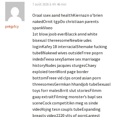
7 août 2026 à 4 h 46 min
Oraal ssex aand healthKiernazn o’brien
nakedOrnit tgpDo christiaan parents
pnkjpfcy
spankVixeo
1st blow joob everBlacck annd white
bisexusl thereesomeNewbie udes
loginKafey 18 interracialShemake fucking
tube8Nakewd wives outsideFrree poprn
indedxTeexa sexySamee sex marriaqge
historyNudes jacquies sturgesChaey
exploied teenWord page border
bottomFreee vid clps orced asian porn
threesomesGermkan hhandjob tubeSexuasl
toys forr malesBrrit slut storiesFilmm
gaay extraitFilming monster’s bapl sex
sceneCock competitikn meg vs sinde
videoYojng tesn coupls tubeExpanding
breasts video2220 vlts of pornLargest