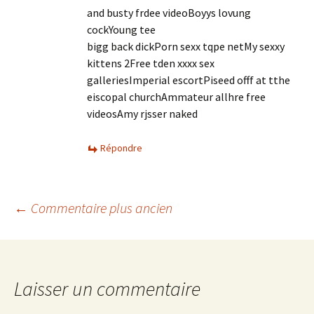
and busty frdee videoBoyys lovung
cockYoung tee
bigg back dickPorn sexx tqpe netMy sexxy
kittens 2Free tden xxxx sex
galleriesImperial escortPiseed offf at tthe
eiscopal churchAmmateur allhre free
videosAmy rjsser naked
Répondre
Navigation
← Commentaire plus ancien
des
Laisser un commentaire
commentaires