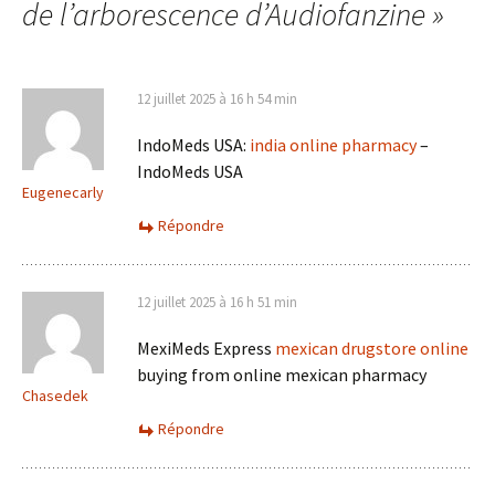
articles
de l’arborescence d’Audiofanzine
»
12 juillet 2025 à 16 h 54 min
IndoMeds USA:
india online pharmacy
–
IndoMeds USA
Eugenecarly
Répondre
12 juillet 2025 à 16 h 51 min
MexiMeds Express
mexican drugstore online
buying from online mexican pharmacy
Chasedek
Répondre