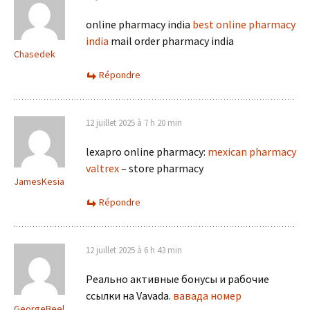
online pharmacy india
best online pharmacy
india
mail order pharmacy india
Chasedek
Répondre
12 juillet 2025 à 7 h 20 min
lexapro online pharmacy:
mexican pharmacy
valtrex
– store pharmacy
JamesKesia
Répondre
12 juillet 2025 à 6 h 43 min
Реально активные бонусы и рабочие
ссылки на Vavada.
вавада номер
GeorgeBeel