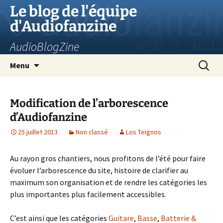
Aller
Le blog de l'équipe
au
d'Audiofanzine
contenu
AudioBlogZine
Recherc
Menu
Modification de l’arborescence
d’Audiofanzine
25 juillet 2013
Non classé
Los Teignos
Au rayon gros chantiers, nous profitons de l’été pour faire
évoluer l’arborescence du site, histoire de clarifier au
maximum son organisation et de rendre les catégories les
plus importantes plus facilement accessibles.
C’est ainsi que les catégories
Guitare
,
Basse
,
Batterie &