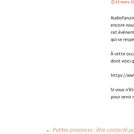
15 mars 2
Audiofanzin
encore nou
cet événem
qui se respe
À cette occ
dont voici 
https://w
Si vous n’ê
pour venir n
←
Petites annonces : être contacté p