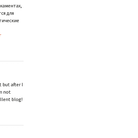
икаментах,
ся для
тические
г
but after I
m not
llent blog!