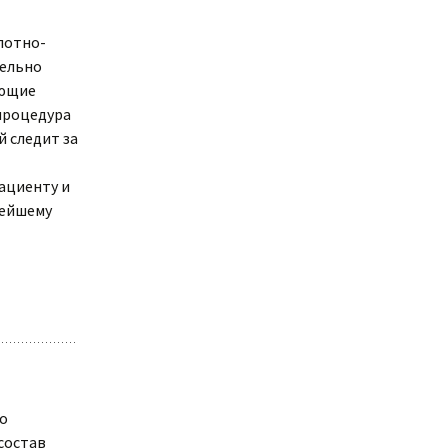
лотно-
тельно
ующие
 процедура
 следит за
ациенту и
нейшему
о
состав