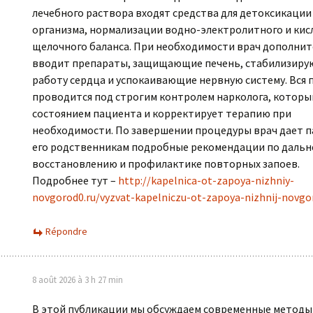
лечебного раствора входят средства для детоксикации
организма, нормализации водно-электролитного и кис
щелочного баланса. При необходимости врач дополни
вводит препараты, защищающие печень, стабилизир
работу сердца и успокаивающие нервную систему. Вся
проводится под строгим контролем нарколога, который
состоянием пациента и корректирует терапию при
необходимости. По завершении процедуры врач дает п
его родственникам подробные рекомендации по даль
восстановлению и профилактике повторных запоев.
Подробнее тут –
http://kapelnica-ot-zapoya-nizhniy-
novgorod0.ru/vyzvat-kapelniczu-ot-zapoya-nizhnij-novgo
Répondre
8 août 2026 à 3 h 27 min
В этой публикации мы обсуждаем современные методы