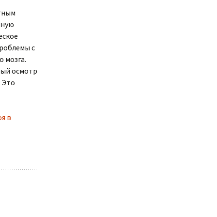
тным
нную
еское
проблемы с
 мозга.
ный осмотр
 Это
я в