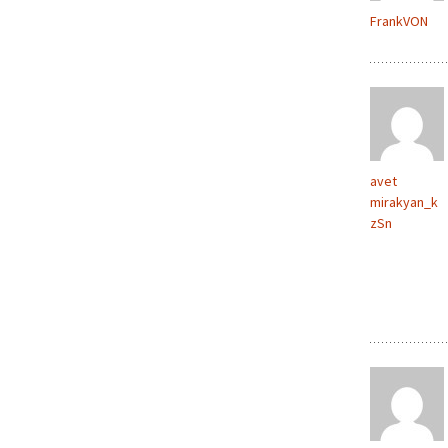
FrankVON
avet
mirakyan_k
zSn