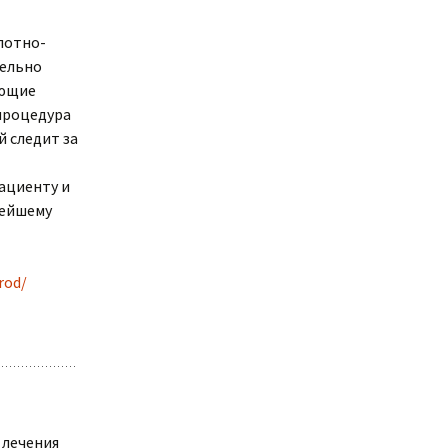
лотно-
тельно
ующие
 процедура
 следит за
ациенту и
нейшему
rod/
 лечения