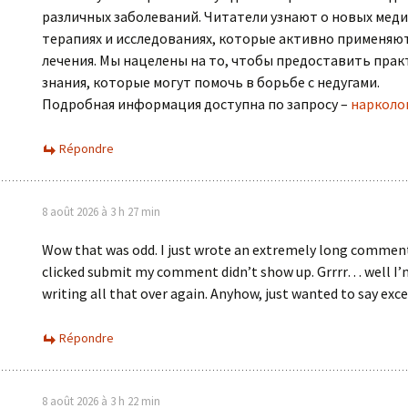
различных заболеваний. Читатели узнают о новых мед
терапиях и исследованиях, которые активно применяют
лечения. Мы нацелены на то, чтобы предоставить прак
знания, которые могут помочь в борьбе с недугами.
Подробная информация доступна по запросу –
нарколо
Répondre
8 août 2026 à 3 h 27 min
Wow that was odd. I just wrote an extremely long comment 
clicked submit my comment didn’t show up. Grrrr… well I’
writing all that over again. Anyhow, just wanted to say exce
Répondre
8 août 2026 à 3 h 22 min