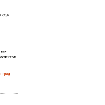
esse
тику
 аспектом
инград