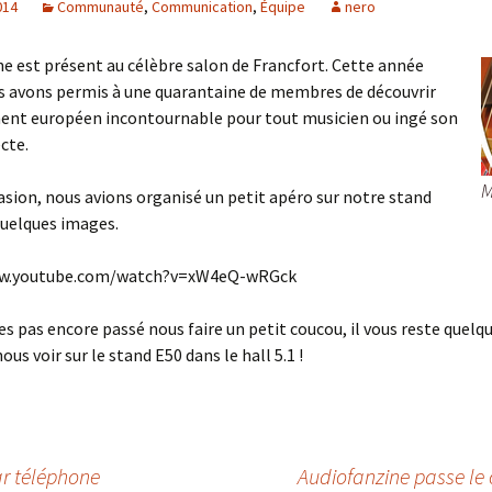
014
Communauté
,
Communication
,
Équipe
nero
e est présent au célèbre salon de Francfort. Cette année
s avons permis à une quarantaine de membres de découvrir
ent européen incontournable pour tout musicien ou ingé son
cte.
M
asion, nous avions organisé un petit apéro sur notre stand
quelques images.
ww.youtube.com/watch?v=xW4eQ-wRGck
tes pas encore passé nous faire un petit coucou, il vous reste quelq
ous voir sur le stand E50 dans le hall 5.1 !
ar téléphone
Audiofanzine passe le