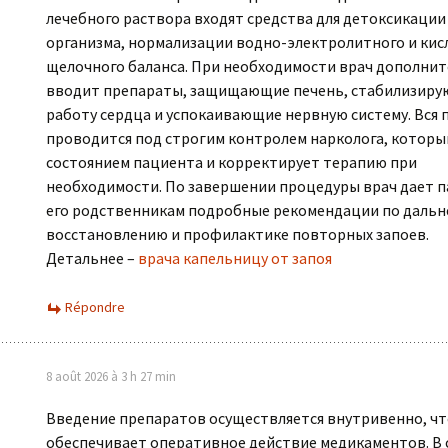
лечебного раствора входят средства для детоксикации
организма, нормализации водно-электролитного и кис
щелочного баланса. При необходимости врач дополни
вводит препараты, защищающие печень, стабилизир
работу сердца и успокаивающие нервную систему. Вся
проводится под строгим контролем нарколога, который
состоянием пациента и корректирует терапию при
необходимости. По завершении процедуры врач дает п
его родственникам подробные рекомендации по даль
восстановлению и профилактике повторных запоев.
Детальнее –
врача капельницу от запоя
Répondre
8 août 2026 à 3 h 27 min
Введение препаратов осуществляется внутривенно, чт
обеспечивает оперативное действие медикаментов. В 