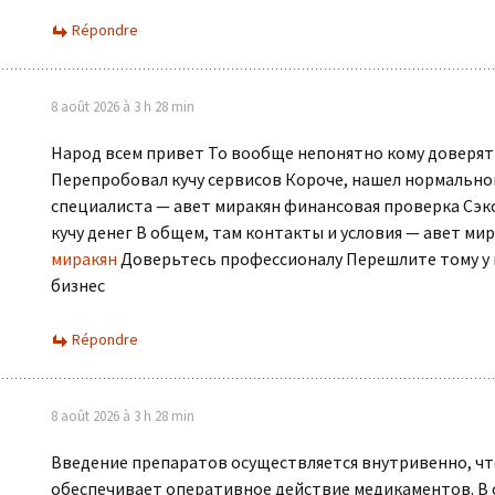
Répondre
8 août 2026 à 3 h 28 min
Народ всем привет То вообще непонятно кому доверят
Перепробовал кучу сервисов Короче, нашел нормально
специалиста — авет миракян финансовая проверка Сэ
кучу денег В общем, там контакты и условия — авет ми
миракян
Доверьтесь профессионалу Перешлите тому у 
бизнес
Répondre
8 août 2026 à 3 h 28 min
Введение препаратов осуществляется внутривенно, чт
обеспечивает оперативное действие медикаментов. В 