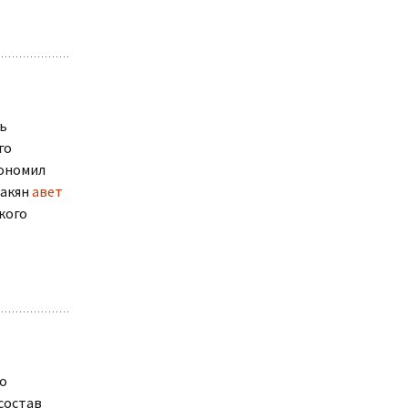
ь
го
кономил
ракян
авет
кого
о
состав