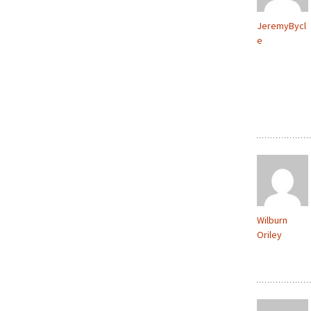
JeremyBycl
e
Wilburn
Oriley