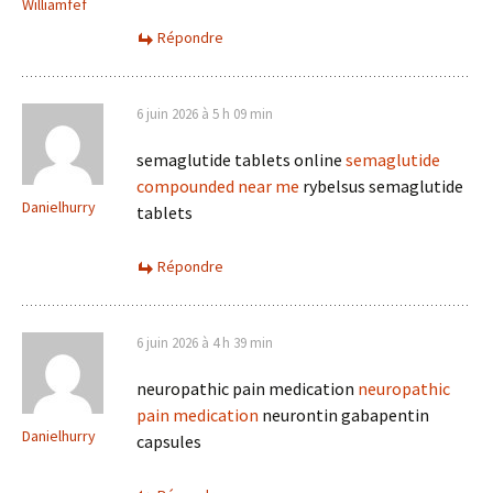
Williamfef
Répondre
6 juin 2026 à 5 h 09 min
semaglutide tablets online
semaglutide
compounded near me
rybelsus semaglutide
Danielhurry
tablets
Répondre
6 juin 2026 à 4 h 39 min
neuropathic pain medication
neuropathic
pain medication
neurontin gabapentin
Danielhurry
capsules