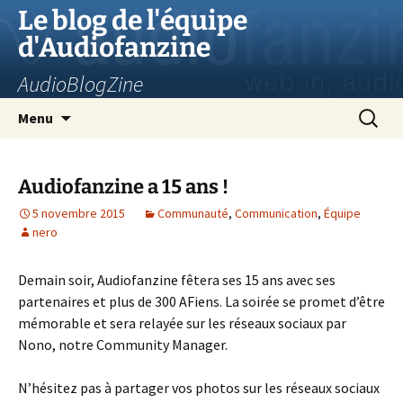
Aller
Le blog de l'équipe
au
d'Audiofanzine
contenu
AudioBlogZine
Recherc
Menu
Audiofanzine a 15 ans !
5 novembre 2015
Communauté
,
Communication
,
Équipe
nero
Demain soir, Audiofanzine fêtera ses 15 ans avec ses
partenaires et plus de 300 AFiens. La soirée se promet d’être
mémorable et sera relayée sur les réseaux sociaux par
Nono, notre Community Manager.
N’hésitez pas à partager vos photos sur les réseaux sociaux