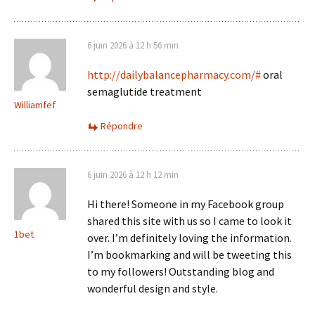
6 juin 2026 à 12 h 56 min
http://dailybalancepharmacy.com/#
oral
semaglutide treatment
Williamfef
Répondre
6 juin 2026 à 12 h 12 min
Hi there! Someone in my Facebook group
shared this site with us so I came to look it
1bet
over. I’m definitely loving the information.
I’m bookmarking and will be tweeting this
to my followers! Outstanding blog and
wonderful design and style.