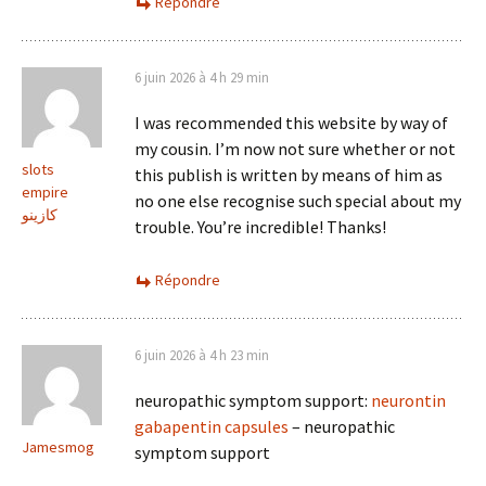
Répondre
6 juin 2026 à 4 h 29 min
I was recommended this website by way of
my cousin. I’m now not sure whether or not
slots
this publish is written by means of him as
empire
no one else recognise such special about my
كازينو
trouble. You’re incredible! Thanks!
Répondre
6 juin 2026 à 4 h 23 min
neuropathic symptom support:
neurontin
gabapentin capsules
– neuropathic
Jamesmog
symptom support