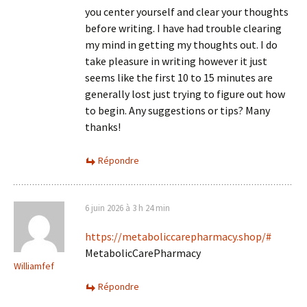
you center yourself and clear your thoughts
before writing. I have had trouble clearing
my mind in getting my thoughts out. I do
take pleasure in writing however it just
seems like the first 10 to 15 minutes are
generally lost just trying to figure out how
to begin. Any suggestions or tips? Many
thanks!
Répondre
6 juin 2026 à 3 h 24 min
https://metaboliccarepharmacy.shop/#
MetabolicCarePharmacy
Williamfef
Répondre