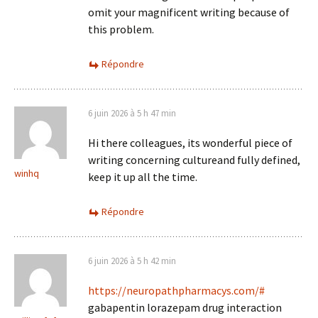
omit your magnificent writing because of
this problem.
Répondre
6 juin 2026 à 5 h 47 min
Hi there colleagues, its wonderful piece of
writing concerning cultureand fully defined,
winhq
keep it up all the time.
Répondre
6 juin 2026 à 5 h 42 min
https://neuropathpharmacys.com/#
gabapentin lorazepam drug interaction