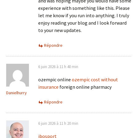
and was hoping maybe you would have some
experience with something like this. Please
let me know if you run into anything. I truly
enjoy reading your blog and I look forward
to your new updates.
Répondre
6 juin 2026 à 11 h 40 min
ozempic online
ozempic cost without
insurance
foreign online pharmacy
Danielhurry
Répondre
6 juin 2026 à 11 h 20 min
ibosport