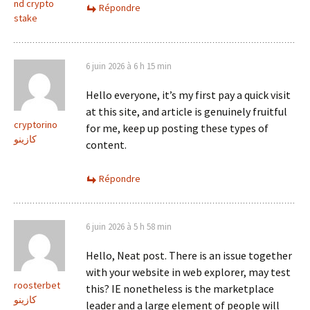
nd crypto
Répondre
stake
6 juin 2026 à 6 h 15 min
Hello everyone, it’s my first pay a quick visit
at this site, and article is genuinely fruitful
cryptorino
for me, keep up posting these types of
كازينو
content.
Répondre
6 juin 2026 à 5 h 58 min
Hello, Neat post. There is an issue together
with your website in web explorer, may test
roosterbet
this? IE nonetheless is the marketplace
كازينو
leader and a large element of people will