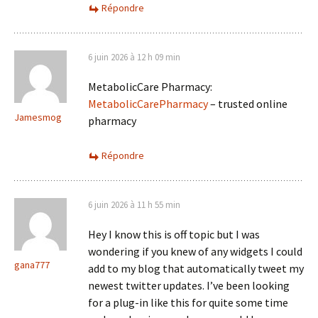
Répondre
6 juin 2026 à 12 h 09 min
MetabolicCare Pharmacy:
MetabolicCarePharmacy
– trusted online
Jamesmog
pharmacy
Répondre
6 juin 2026 à 11 h 55 min
Hey I know this is off topic but I was
wondering if you knew of any widgets I could
gana777
add to my blog that automatically tweet my
newest twitter updates. I’ve been looking
for a plug-in like this for quite some time