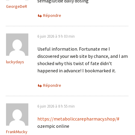
semaglutide daily dosing
GeorgeDeR
Répondre
6 juin 2026 à 9 h 03 min
Useful information. Fortunate me I
discovered your web site by chance, and I am
luckydays
shocked why this twist of fate didn’t
happened in advance! I bookmarked it.
Répondre
6 juin 2026 à 8 h 55 min
https://metaboliccarepharmacy.shop/#
ozempic online
FrankMucky