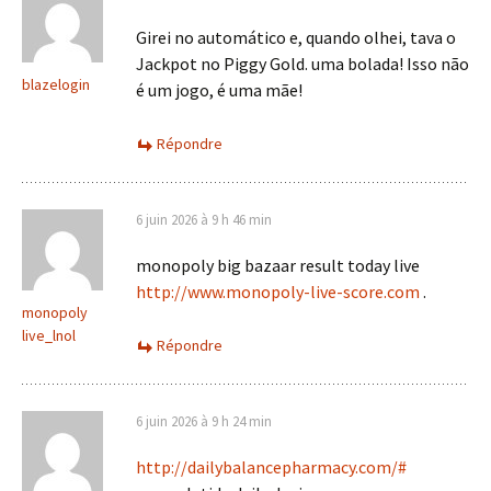
Girei no automático e, quando olhei, tava o
Jackpot no Piggy Gold. uma bolada! Isso não
blazelogin
é um jogo, é uma mãe!
Répondre
6 juin 2026 à 9 h 46 min
monopoly big bazaar result today live
http://www.monopoly-live-score.com
.
monopoly
live_lnol
Répondre
6 juin 2026 à 9 h 24 min
http://dailybalancepharmacy.com/#