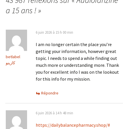
articles
a 15 ans !
»
6 juin 2026 à 15 h 00 min
I am no longer certain the place you’re
getting your information, however great
betlabel
topic. I needs to spend a while finding out
كازينو
much more or understanding more. Thank
you for excellent info I was on the lookout
for this info for my mission.
Répondre
6 juin 2026 à 14 h 48 min
https://dailybalancepharmacy.shop/#