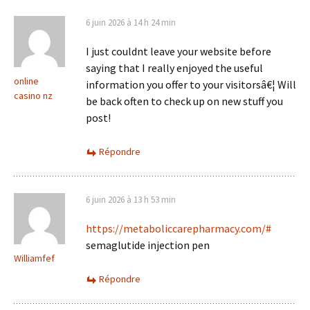
6 juin 2026 à 14 h 24 min
I just couldnt leave your website before
saying that I really enjoyed the useful
online
information you offer to your visitorsâ€¦ Will
casino nz
be back often to check up on new stuff you
post!
Répondre
6 juin 2026 à 13 h 53 min
https://metaboliccarepharmacy.com/#
semaglutide injection pen
Williamfef
Répondre