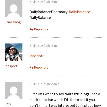
6 juin 2026 à 3 h 39 min
DailyBalancePharmacy:
DailyBalance
–
DailyBalance
Jamesmog
Répondre
6 juin 2026 à 3 h 25 min
ibosport
ibosport
Répondre
6 juin 2026 à 3 h 25 min
First off I want to say fantastic blog! I had a
quick question which I’d like to ask if you
ji777
don’t mind. I was interested to find out how