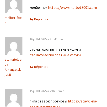
мелбет кж
https://www.melbet3001.com
melbet_fbe
Répondre
a
16 juillet 2025 à 2 h 44 min
стоматология платные услуги
стоматология платные услуги
.
stomatologi
ya
Répondre
Arhangelsk_
jqMt
15 juillet 2025 à 23 h 37 min
лига ставок прогнозы
https://stavki-na-
sport-prognozy.ru
.