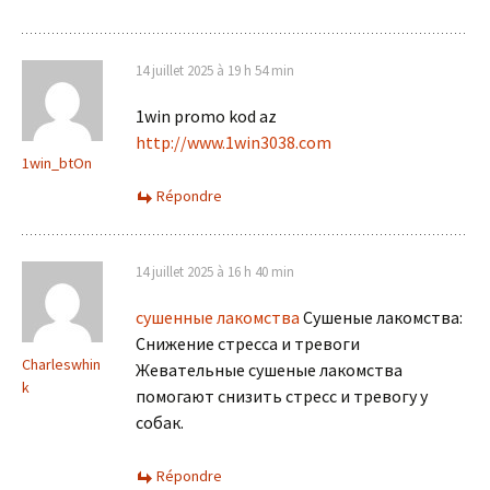
14 juillet 2025 à 19 h 54 min
1win promo kod az
http://www.1win3038.com
1win_btOn
Répondre
14 juillet 2025 à 16 h 40 min
сушенные лакомства
Сушеные лакомства:
Снижение стресса и тревоги
Charleswhin
Жевательные сушеные лакомства
k
помогают снизить стресс и тревогу у
собак.
Répondre