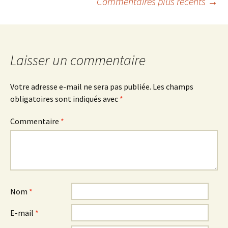
Commentaires plus récents →
des
commentaires
Laisser un commentaire
Votre adresse e-mail ne sera pas publiée.
Les champs
obligatoires sont indiqués avec
*
Commentaire
*
Nom
*
E-mail
*