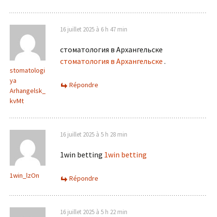
16 juillet 2025 à 6 h 47 min
стоматология в Архангельске
стоматология в Архангельске
.
stomatologi
ya
Répondre
Arhangelsk_
kvMt
16 juillet 2025 à 5 h 28 min
1win betting
1win betting
1win_lzOn
Répondre
16 juillet 2025 à 5 h 22 min