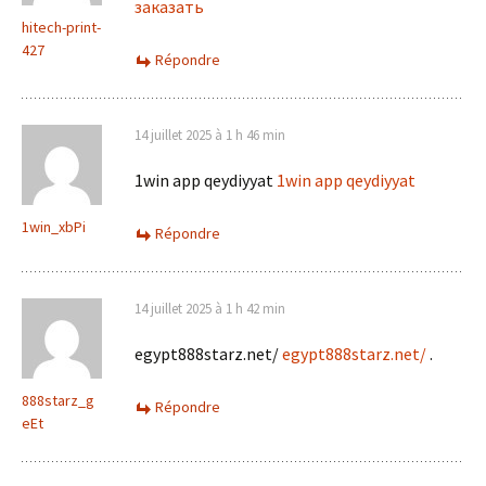
заказать
hitech-print-
427
Répondre
14 juillet 2025 à 1 h 46 min
1win app qeydiyyat
1win app qeydiyyat
1win_xbPi
Répondre
14 juillet 2025 à 1 h 42 min
egypt888starz.net/
egypt888starz.net/
.
888starz_g
Répondre
eEt