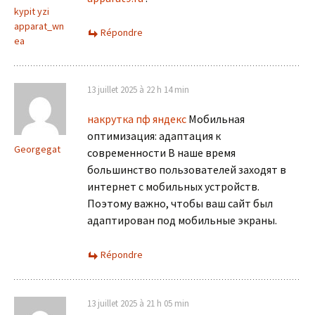
kypit yzi
apparat_wn
Répondre
ea
13 juillet 2025 à 22 h 14 min
накрутка пф яндекс
Мобильная
оптимизация: адаптация к
Georgegat
современности В наше время
большинство пользователей заходят в
интернет с мобильных устройств.
Поэтому важно, чтобы ваш сайт был
адаптирован под мобильные экраны.
Répondre
13 juillet 2025 à 21 h 05 min