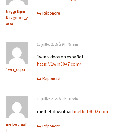
baggi Nijnii
Répondre
Novgorod_y
aOa
16 juillet 2025 à 9 h 45 min
1win videos en español
http://1win3047.com/
1win_dupa
Répondre
16 juillet 2025 à 7 h 58 min
melbet download
melbet3002.com
melbet_agP
Répondre
t