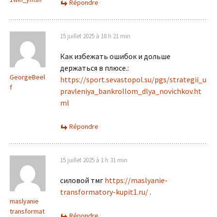
Répondre
15 juillet 2025 à 18 h 21 min
Как избежать ошибок и дольше
держаться в плюсе.:
GeorgeBeel
https://sport.sevastopol.su/pgs/strategii_u
f
pravleniya_bankrollom_dlya_novichkov.ht
ml
Répondre
15 juillet 2025 à 1 h 31 min
силовой тмг
https://maslyanie-
transformatory-kupit1.ru/
.
maslyanie
transformat
Répondre