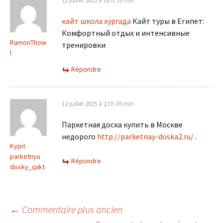
12 juillet 2025 à 18 h 59 min
кайт школа хургада
Кайт туры в Египет:
Комфортный отдых и интенсивные
RamonThow
тренировки
l
Répondre
12 juillet 2025 à 13 h 09 min
Паркетная доска купить в Москве
недорого
http://parketnay-doska2.ru/
.
Kypit
parketnyu
Répondre
dosky_qxkt
Navigation
← Commentaire plus ancien