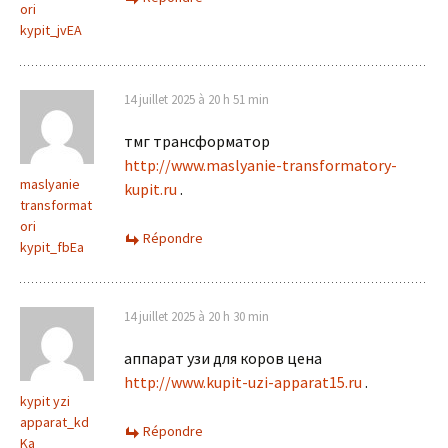
ori
kypit_jvEA
14 juillet 2025 à 20 h 51 min
тмг трансформатор
http://www.maslyanie-transformatory-
maslyanie
kupit.ru
.
transformat
ori
Répondre
kypit_fbEa
14 juillet 2025 à 20 h 30 min
аппарат узи для коров цена
http://www.kupit-uzi-apparat15.ru
.
kypit yzi
apparat_kd
Répondre
Ka