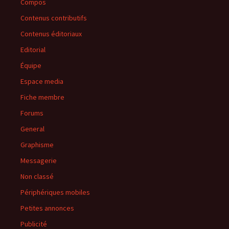
Compos
Contenus contributifs
Contenus éditoriaux
Editorial
Équipe
Espace media
Fiche membre
Forums
General
Graphisme
Messagerie
Non classé
Périphériques mobiles
Petites annonces
Publicité