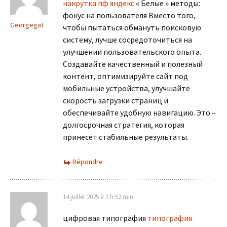
накрутка пф яндекс
« Белые » методы:
фокус на пользователя Вместо того,
Georgegat
чтобы пытаться обмануть поисковую
систему, лучше сосредоточиться на
улучшении пользовательского опыта.
Создавайте качественный и полезный
контент, оптимизируйте сайт под
мобильные устройства, улучшайте
скорость загрузки страниц и
обеспечивайте удобную навигацию. Это –
долгосрочная стратегия, которая
принесет стабильные результаты.
Répondre
14 juillet 2025 à 1 h 52 min
цифровая типография
типография