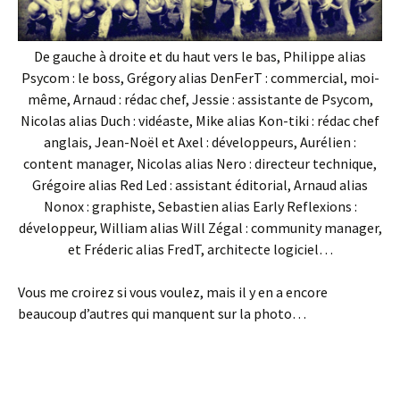
De gauche à droite et du haut vers le bas, Philippe alias
Psycom : le boss, Grégory alias DenFerT : commercial, moi-
même, Arnaud : rédac chef, Jessie : assistante de Psycom,
Nicolas alias Duch : vidéaste, Mike alias Kon-tiki : rédac chef
anglais, Jean-Noël et Axel : développeurs, Aurélien :
content manager, Nicolas alias Nero : directeur technique,
Grégoire alias Red Led : assistant éditorial, Arnaud alias
Nonox : graphiste, Sebastien alias Early Reflexions :
développeur, William alias Will Zégal : community manager,
et Fréderic alias FredT, architecte logiciel…
Vous me croirez si vous voulez, mais il y en a encore
beaucoup d’autres qui manquent sur la photo…