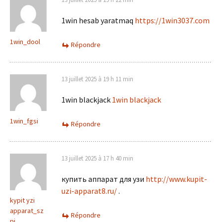
1win hesab yaratmaq
https://1win3037.com
1win_dool
Répondre
13 juillet 2025 à 19 h 11 min
1win blackjack
1win blackjack
1win_fgsi
Répondre
13 juillet 2025 à 17 h 40 min
купить аппарат для узи
http://www.kupit-
uzi-apparat8.ru/
.
kypit yzi
apparat_sz
Répondre
pi