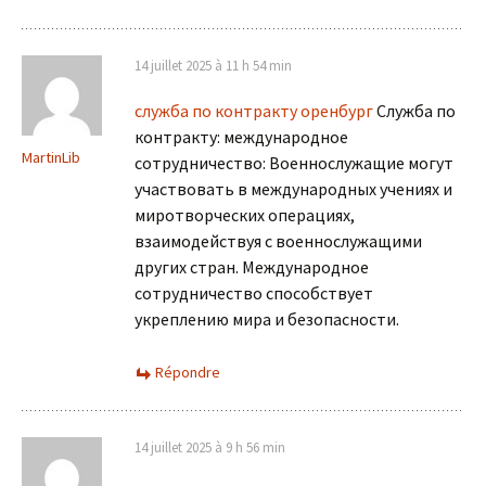
14 juillet 2025 à 11 h 54 min
служба по контракту оренбург
Служба по
контракту: международное
MartinLib
сотрудничество: Военнослужащие могут
участвовать в международных учениях и
миротворческих операциях,
взаимодействуя с военнослужащими
других стран. Международное
сотрудничество способствует
укреплению мира и безопасности.
Répondre
14 juillet 2025 à 9 h 56 min