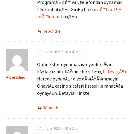
ProqramД± dЙ™ var, telefondan oynamaq
Г§ox rahatdД±r. GiriЕџ linki п»ї
Й™traflД±
mЙ™lumat
baxД±n.
Répondre
17 janvier 2026 à 20 h 43 min
Online slot oynamak isteyenler iÃ§in
kÄ±lavuz niteliÄŸinde bir site: ï»¿
listeyi gÃ¶r
Albertslino
Nerede oynanÄ±r diye dÃ¼ÅŸÃ¼nmeyin.
OnaylÄ± casino siteleri listesi ile rahatÃ§a
oynayÄ±n. Detaylar linkte.
Répondre
17 janvier 2026 à 20 h 25 min