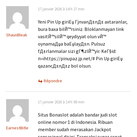
17 janvier 2026 à 14 h 27 min
Yeni Pin Up giriЕџ ГјnvanД±nД± axtaranlar,
bura baxa bilЙ™rsiniz. Bloklanmayan link
ShaunBleak
vasitЙ™silЙ™ qeydiyyat olun vЙ™
oynamaДџa baЕџlayД±n. Pulsuz
fД±rlanmalar sizi gГ¶zlЙ™yir. KeГ§id:
п»їhttps://pinupaz.jp.net/# Pin Up giriЕџ
qazancД±nД±z bol olsun.
Répondre
17 janvier 2026 à 14 h 08 min
Situs Bonaslot adalah bandar judi slot
online nomor 1 di Indonesia. Ribuan
EarnestBitle
member sudah merasakan Jackpot
sensasional disini. Transaksi super cepat