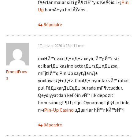
fÄ±rlanmalar sizi gÃ¶zlÉ™yir. KeÃ§id: ï»¿
Pin
Up
hamÄ±ya bol ÅŸans.
Répondre
17 janvier 2026 à 18 h 11 min
п»їHЙ™r vaxtД±nД±z xeyir, Й™gЙ™r siz
etibarlД± kazino axtarД±rsД±nД±zsa,
ErnestFrow
mГјtlЙ™q Pin Up saytД±nД±
s
yoxlayasД±nД±z. CanlД± oyunlar vЙ™ rahat
pul Г§Д±xarД±ЕџД± burada mГ¶vcuddur.
Qeydiyyatdan keГ§in vЙ™ ilk depozit
bonusunu gГ¶tГјrГјn. Oynamaq ГјГ§Гјn link:
п»ї
Pin-Up Casino
uДџurlar hЙ™r kЙ™sЙ™!
Répondre