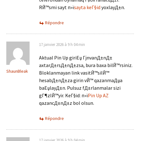
RЙ™smi sayt п»ї
sayta keГ§id
yoxlayД±n.
Répondre
17 janvier 2026 à 9 h 04 min
Aktual Pin Up giriЕџ ГјnvanД±nД±
axtarД±rsД±nД±zsa, bura baxa bilЙ™rsiniz.
ShaunBleak
Bloklanmayan link vasitЙ™silЙ™
hesabД±nД±za girin vЙ™ qazanmaДџa
baЕџlayД±n. Pulsuz fД±rlanmalar sizi
gГ¶zlЙ™yir. KeГ§id: п»ї
Pin Up AZ
qazancД±nД±z bol olsun.
Répondre
17 janvier 2026 à 9 h 04 min