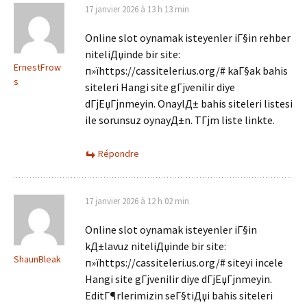
17 janvier 2026 à 13 h 13 min
Online slot oynamak isteyenler iГ§in rehber
niteliДџinde bir site:
ErnestFrow
п»їhttps://cassiteleri.us.org/# kaГ§ak bahis
s
siteleri Hangi site gГјvenilir diye
dГјЕџГјnmeyin. OnaylД± bahis siteleri listesi
ile sorunsuz oynayД±n. TГјm liste linkte.
Répondre
17 janvier 2026 à 12 h 02 min
Online slot oynamak isteyenler iГ§in
kД±lavuz niteliДџinde bir site:
ShaunBleak
п»їhttps://cassiteleri.us.org/# siteyi incele
Hangi site gГјvenilir diye dГјЕџГјnmeyin.
EditГ¶rlerimizin seГ§tiДџi bahis siteleri