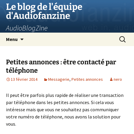
Aller
Le blog de l'équipe
au
d'Audiofanzine
contenu
AudioBlogZine
Recherc
Menu
Petites annonces : être contacté par
téléphone
13 février 2014
Messagerie
,
Petites annonces
nero
Il peut être parfois plus rapide de réaliser une transaction
par téléphone dans les petites annonces. Si cela vous
intéresse mais que vous ne souhaitez pas communiquer
votre numéro de téléphone, nous avons la solution pour
vous.