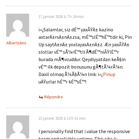
17 janvier 2026 à 7 h 24 min
ï»¿Salamlar, siz dÉ™ yaxÅŸÄ± kazino
axtarÄ±rsÄ±nÄ±zsa, mÉ™slÉ™hÉ™tdir ki, Pin
Albertslino
Up saytÄ±nÄ± yoxlayasÄ±nÄ±z. Æn yaxÅŸÄ±
slotlar vÉ™ sÃ¼rÉ™tli Ã¶dÉ™niÅŸlÉ™r
burada mÃ¶vcuddur. Qeydiyyatdan keÃ§in
vÉ™ ilk depozit bonusunu gÃ¶tÃ¼rÃ¼n.
Daxil olmaq Ã¼Ã§Ã¼n link: ï»¿
Pinup
uÄŸurlar hÉ™r kÉ™sÉ™!
Répondre
15 janvier 2026 à 13 h 51 min
I personally find that i value the responsive
team and reliable uptime. This site is