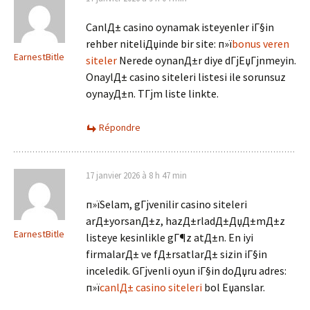
CanlД± casino oynamak isteyenler iГ§in
rehber niteliДџinde bir site: п»ї
bonus veren
EarnestBitle
siteler
Nerede oynanД±r diye dГјЕџГјnmeyin.
OnaylД± casino siteleri listesi ile sorunsuz
oynayД±n. TГјm liste linkte.
Répondre
17 janvier 2026 à 8 h 47 min
п»їSelam, gГјvenilir casino siteleri
arД±yorsanД±z, hazД±rladД±ДџД±mД±z
EarnestBitle
listeye kesinlikle gГ¶z atД±n. En iyi
firmalarД± ve fД±rsatlarД± sizin iГ§in
inceledik. GГјvenli oyun iГ§in doДџru adres:
п»ї
canlД± casino siteleri
bol Еџanslar.