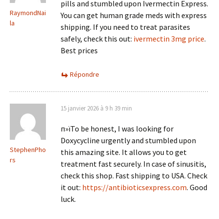
pills and stumbled upon Ivermectin Express.
RaymondNai
You can get human grade meds with express
la
shipping. If you need to treat parasites
safely, check this out:
ivermectin 3mg price
.
Best prices
Répondre
15 janvier 2026 à 9 h 39 min
п»їTo be honest, I was looking for
Doxycycline urgently and stumbled upon
StephenPho
this amazing site. It allows you to get
rs
treatment fast securely. In case of sinusitis,
check this shop. Fast shipping to USA. Check
it out:
https://antibioticsexpress.com
. Good
luck.