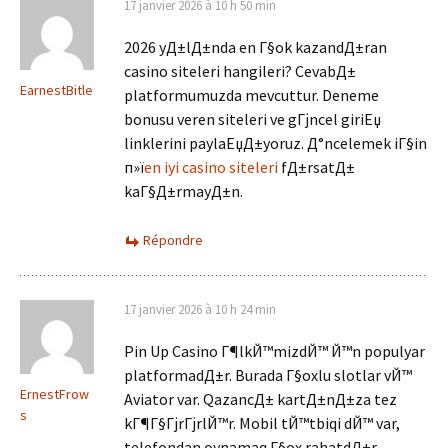
17 janvier 2026 à 10 h 50 min
2026 yД±lД±nda en Г§ok kazandД±ran
casino siteleri hangileri? CevabД±
EarnestBitle
platformumuzda mevcuttur. Deneme
bonusu veren siteleri ve gГјncel giriЕџ
linklerini paylaЕџД±yoruz. Д°ncelemek iГ§in
п»ї
en iyi casino siteleri
fД±rsatД±
kaГ§Д±rmayД±n.
Répondre
17 janvier 2026 à 10 h 24 min
Pin Up Casino Г¶lkЙ™mizdЙ™ Й™n populyar
platformadД±r. Burada Г§oxlu slotlar vЙ™
ErnestFrow
Aviator var. QazancД± kartД±nД±za tez
s
kГ¶Г§ГјrГјrlЙ™r. Mobil tЙ™tbiqi dЙ™ var,
telefondan oynamaq Г§ox rahatdД±r.