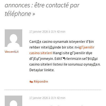
articles
annonces : être contacté par
téléphone
»
17 janvier 2026 à 21 h 42 min
CanlД± casino oynamak isteyenler iГ§in
rehber niteliДџinde bir site: п»ї
gГјvenilir
VincentLit
casino siteleri
Hangi site gГјvenilir diye
dГјЕџГјnmeyin. EditГ¶rlerimizin seГ§tiДџi
casino siteleri listesi ile sorunsuz oynayД±n.
Detaylar linkte.
Répondre
17 janvier 2026 à 21 h 42 min