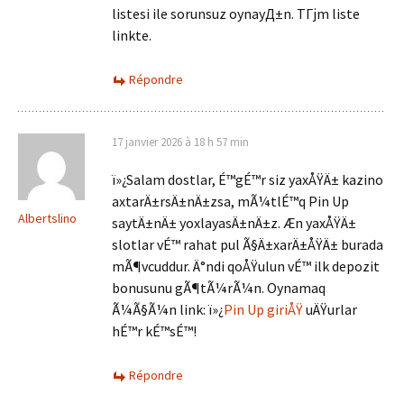
listesi ile sorunsuz oynayД±n. TГјm liste
linkte.
Répondre
17 janvier 2026 à 18 h 57 min
ï»¿Salam dostlar, É™gÉ™r siz yaxÅŸÄ± kazino
axtarÄ±rsÄ±nÄ±zsa, mÃ¼tlÉ™q Pin Up
Albertslino
saytÄ±nÄ± yoxlayasÄ±nÄ±z. Æn yaxÅŸÄ±
slotlar vÉ™ rahat pul Ã§Ä±xarÄ±ÅŸÄ± burada
mÃ¶vcuddur. Ä°ndi qoÅŸulun vÉ™ ilk depozit
bonusunu gÃ¶tÃ¼rÃ¼n. Oynamaq
Ã¼Ã§Ã¼n link: ï»¿
Pin Up giriÅŸ
uÄŸurlar
hÉ™r kÉ™sÉ™!
Répondre