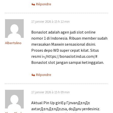
Répondre
17 janvier 2026 à 15 h 12 min
Bonaslot adalah agen judi slot online
nomor 1 di Indonesia. Ribuan member sudah
Albertslino
merasakan Maxwin sensasional disini.
Proses depo WD super cepat kilat. Situs
resmi ï»¿https://bonaslotind.us.com/#
Bonaslot slot jangan sampai ketinggalan.
Répondre
17 janvier 2026 à 15 h 09 min
Aktual Pin Up giriЕџ ГјnvanД±nД±
axtarД±rsД±nД±zsa, doДџru yerdesiniz.