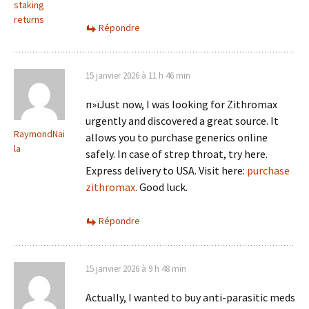
staking
returns
Répondre
15 janvier 2026 à 11 h 46 min
п»їJust now, I was looking for Zithromax
urgently and discovered a great source. It
RaymondNai
allows you to purchase generics online
la
safely. In case of strep throat, try here.
Express delivery to USA. Visit here:
purchase
zithromax
. Good luck.
Répondre
15 janvier 2026 à 9 h 48 min
Actually, I wanted to buy anti-parasitic meds