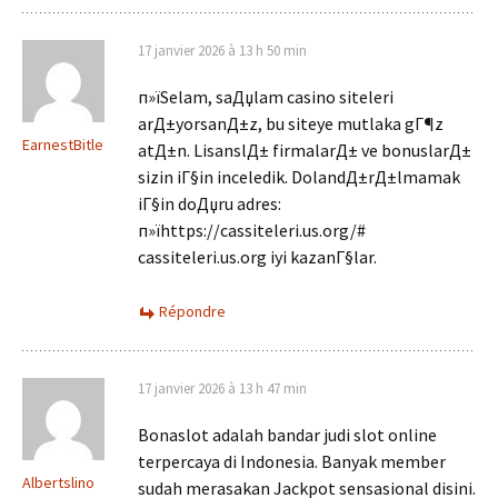
17 janvier 2026 à 13 h 50 min
п»їSelam, saДџlam casino siteleri
arД±yorsanД±z, bu siteye mutlaka gГ¶z
EarnestBitle
atД±n. LisanslД± firmalarД± ve bonuslarД±
sizin iГ§in inceledik. DolandД±rД±lmamak
iГ§in doДџru adres:
п»їhttps://cassiteleri.us.org/#
cassiteleri.us.org iyi kazanГ§lar.
Répondre
17 janvier 2026 à 13 h 47 min
Bonaslot adalah bandar judi slot online
terpercaya di Indonesia. Banyak member
Albertslino
sudah merasakan Jackpot sensasional disini.