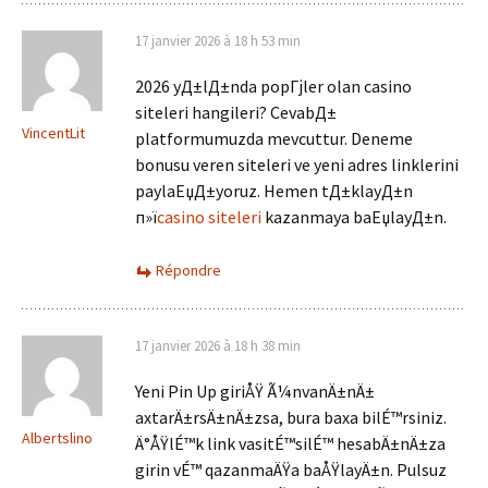
17 janvier 2026 à 18 h 53 min
2026 yД±lД±nda popГјler olan casino
siteleri hangileri? CevabД±
VincentLit
platformumuzda mevcuttur. Deneme
bonusu veren siteleri ve yeni adres linklerini
paylaЕџД±yoruz. Hemen tД±klayД±n
п»ї
casino siteleri
kazanmaya baЕџlayД±n.
Répondre
17 janvier 2026 à 18 h 38 min
Yeni Pin Up giriÅŸ Ã¼nvanÄ±nÄ±
axtarÄ±rsÄ±nÄ±zsa, bura baxa bilÉ™rsiniz.
Albertslino
Ä°ÅŸlÉ™k link vasitÉ™silÉ™ hesabÄ±nÄ±za
girin vÉ™ qazanmaÄŸa baÅŸlayÄ±n. Pulsuz