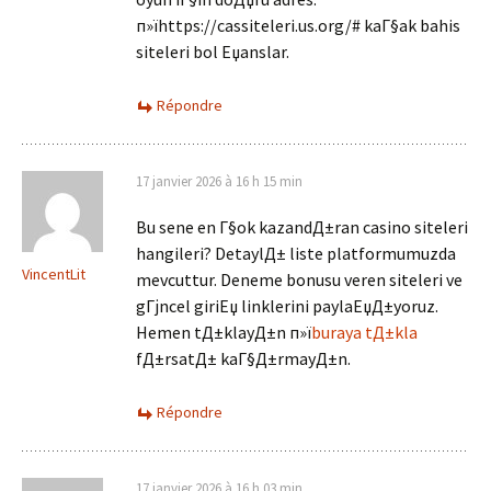
п»їhttps://cassiteleri.us.org/# kaГ§ak bahis
siteleri bol Еџanslar.
Répondre
17 janvier 2026 à 16 h 15 min
Bu sene en Г§ok kazandД±ran casino siteleri
hangileri? DetaylД± liste platformumuzda
VincentLit
mevcuttur. Deneme bonusu veren siteleri ve
gГјncel giriЕџ linklerini paylaЕџД±yoruz.
Hemen tД±klayД±n п»ї
buraya tД±kla
fД±rsatД± kaГ§Д±rmayД±n.
Répondre
17 janvier 2026 à 16 h 03 min