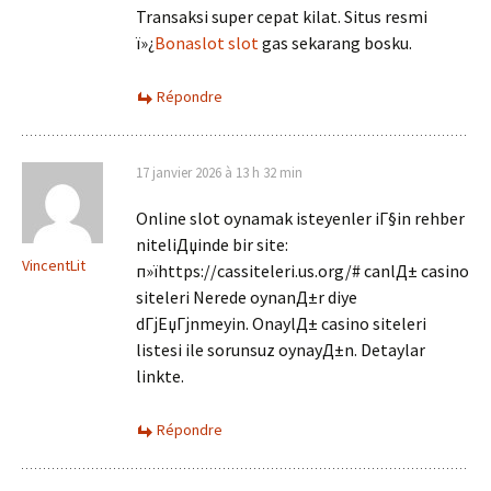
Transaksi super cepat kilat. Situs resmi
ï»¿
Bonaslot slot
gas sekarang bosku.
Répondre
17 janvier 2026 à 13 h 32 min
Online slot oynamak isteyenler iГ§in rehber
niteliДџinde bir site:
VincentLit
п»їhttps://cassiteleri.us.org/# canlД± casino
siteleri Nerede oynanД±r diye
dГјЕџГјnmeyin. OnaylД± casino siteleri
listesi ile sorunsuz oynayД±n. Detaylar
linkte.
Répondre