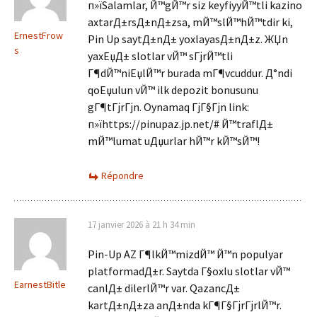
п»їSalamlar, Й™gЙ™r siz keyfiyyЙ™tli kazino
axtarД±rsД±nД±zsa, mЙ™slЙ™hЙ™tdir ki,
ErnestFrow
Pin Up saytД±nД± yoxlayasД±nД±z. ЖЏn
s
yaxЕџД± slotlar vЙ™ sГјrЙ™tli
Г¶dЙ™niЕџlЙ™r burada mГ¶vcuddur. Д°ndi
qoЕџulun vЙ™ ilk depozit bonusunu
gГ¶tГјrГјn. Oynamaq ГјГ§Гјn link:
п»їhttps://pinupaz.jp.net/# Й™traflД±
mЙ™lumat uДџurlar hЙ™r kЙ™sЙ™!
Répondre
17 janvier 2026 à 21 h 34 min
Pin-Up AZ Г¶lkЙ™mizdЙ™ Й™n populyar
platformadД±r. Saytda Г§oxlu slotlar vЙ™
EarnestBitle
canlД± dilerlЙ™r var. QazancД±
kartД±nД±za anД±nda kГ¶Г§ГјrГјrlЙ™r.