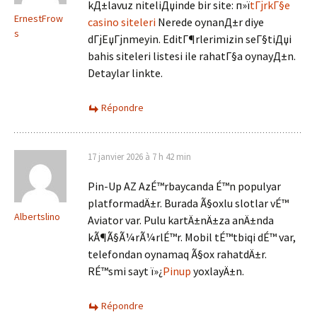
kД±lavuz niteliДџinde bir site: п»ї
tГјrkГ§e
ErnestFrow
casino siteleri
Nerede oynanД±r diye
s
dГјЕџГјnmeyin. EditГ¶rlerimizin seГ§tiДџi
bahis siteleri listesi ile rahatГ§a oynayД±n.
Detaylar linkte.
Répondre
17 janvier 2026 à 7 h 42 min
Pin-Up AZ AzÉ™rbaycanda É™n populyar
platformadÄ±r. Burada Ã§oxlu slotlar vÉ™
Albertslino
Aviator var. Pulu kartÄ±nÄ±za anÄ±nda
kÃ¶Ã§Ã¼rÃ¼rlÉ™r. Mobil tÉ™tbiqi dÉ™ var,
telefondan oynamaq Ã§ox rahatdÄ±r.
RÉ™smi sayt ï»¿
Pinup
yoxlayÄ±n.
Répondre