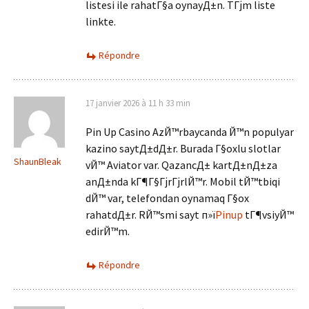
listesi ile rahatГ§a oynayД±n. TГјm liste
linkte.
Répondre
17 janvier 2026 à 11 h 33 min
Pin Up Casino AzЙ™rbaycanda Й™n populyar
kazino saytД±dД±r. Burada Г§oxlu slotlar
ShaunBleak
vЙ™ Aviator var. QazancД± kartД±nД±za
anД±nda kГ¶Г§ГјrГјrlЙ™r. Mobil tЙ™tbiqi
dЙ™ var, telefondan oynamaq Г§ox
rahatdД±r. RЙ™smi sayt п»ї
Pinup
tГ¶vsiyЙ™
edirЙ™m.
Répondre