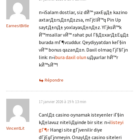
п»їSalam dostlar, siz dЙ™ yaxЕџД± kazino
axtarД±rsД±nД±zsa, mГјtlЙ™q Pin Up
EarnestBitle
saytД±nД± yoxlayasД±nД±z. YГјksЙ™k
Й™msallar vЙ™ rahat pul Г§Д±xarД±ЕџД±
burada mГ¶vcuddur. Qeydiyyatdan keГ§in
vЙ™ bonus qazanД±n. Daxil olmaq ГјГ§Гјn
link: п»ї
bura daxil olun
uДџurlar hЙ™r
kЙ™sЙ™!
Répondre
17 janvier 2026 à 19 h 13 min
CanlД± casino oynamak isteyenler iГ§in
kД±lavuz niteliДџinde bir site: п»ї
listeyi
VincentLit
gГ¶r
Hangi site gГјvenilir diye
dГјЕџГјnmeyin. OnaylД± casino siteleri