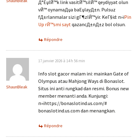
ShaunBleak
Д°ЕџlЙ™k link vasitЙ™silЙ™ qeydiyyat olun
vЙ™ oynamaДџa baЕџlayД±n. Pulsuz
fД±rlanmalar sizi gГ¶zlЙ™yir. KeГ§id: п»ї
Pin
Up rЙ™smi sayt
qazancД±nД±z bol olsun.
Répondre
17 janvier 2026 à 14 h 56 min
Info slot gacor malam ini: mainkan Gate of
Olympus atau Mahjong Ways di Bonaslot.
ShaunBleak
Situs ini anti rungkad dan resmi. Bonus new
member menanti anda. Kunjungi:
п»їhttps://bonaslotind.us.com/#
bonaslotind.us.com dan menangkan.
Répondre