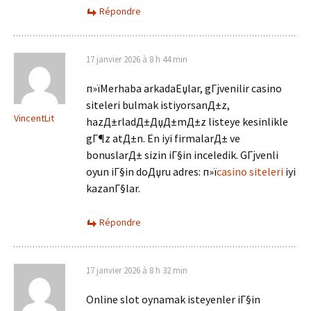
Répondre
17 janvier 2026 à 8 h 44 min
п»їMerhaba arkadaЕџlar, gГјvenilir casino
siteleri bulmak istiyorsanД±z,
VincentLit
hazД±rladД±ДџД±mД±z listeye kesinlikle
gГ¶z atД±n. En iyi firmalarД± ve
bonuslarД± sizin iГ§in inceledik. GГјvenli
oyun iГ§in doДџru adres: п»ї
casino siteleri
iyi
kazanГ§lar.
Répondre
17 janvier 2026 à 8 h 32 min
Online slot oynamak isteyenler iГ§in