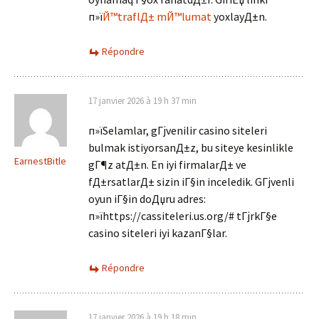
п»ї
Й™traflД± mЙ™lumat
yoxlayД±n.
Répondre
17 janvier 2026 à 19 h 37 min
п»їSelamlar, gГјvenilir casino siteleri
bulmak istiyorsanД±z, bu siteye kesinlikle
EarnestBitle
gГ¶z atД±n. En iyi firmalarД± ve
fД±rsatlarД± sizin iГ§in inceledik. GГјvenli
oyun iГ§in doДџru adres:
п»їhttps://cassiteleri.us.org/# tГјrkГ§e
casino siteleri iyi kazanГ§lar.
Répondre
17 janvier 2026 à 19 h 18 min