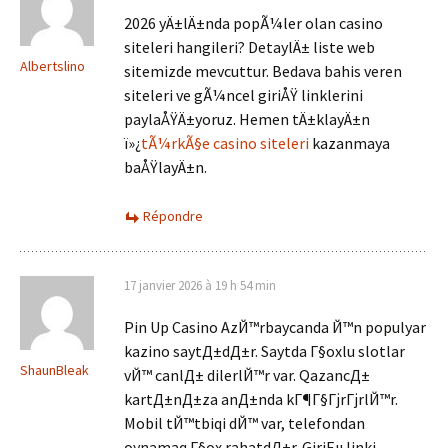
2026 yÄ±lÄ±nda popÃ¼ler olan casino
siteleri hangileri? DetaylÄ± liste web
Albertslino
sitemizde mevcuttur. Bedava bahis veren
siteleri ve gÃ¼ncel giriÅŸ linklerini
paylaÅŸÄ±yoruz. Hemen tÄ±klayÄ±n
ï»¿
tÃ¼rkÃ§e casino siteleri
kazanmaya
baÅŸlayÄ±n.
Répondre
17 janvier 2026 à 19 h 54 min
Pin Up Casino AzЙ™rbaycanda Й™n populyar
kazino saytД±dД±r. Saytda Г§oxlu slotlar
ShaunBleak
vЙ™ canlД± dilerlЙ™r var. QazancД±
kartД±nД±za anД±nda kГ¶Г§ГјrГјrlЙ™r.
Mobil tЙ™tbiqi dЙ™ var, telefondan
oynamaq Г§ox rahatdД±r. GiriЕџ linki