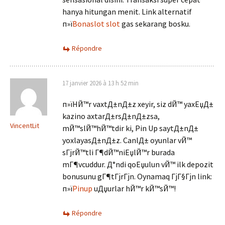
hanya hitungan menit. Link alternatif
п»ї
Bonaslot slot
gas sekarang bosku.
Répondre
17 janvier 2026 à 13 h 52 min
п»їHЙ™r vaxtД±nД±z xeyir, siz dЙ™ yaxЕџД±
kazino axtarД±rsД±nД±zsa,
VincentLit
mЙ™slЙ™hЙ™tdir ki, Pin Up saytД±nД±
yoxlayasД±nД±z. CanlД± oyunlar vЙ™
sГјrЙ™tli Г¶dЙ™niЕџlЙ™r burada
mГ¶vcuddur. Д°ndi qoЕџulun vЙ™ ilk depozit
bonusunu gГ¶tГјrГјn. Oynamaq ГјГ§Гјn link:
п»ї
Pinup
uДџurlar hЙ™r kЙ™sЙ™!
Répondre