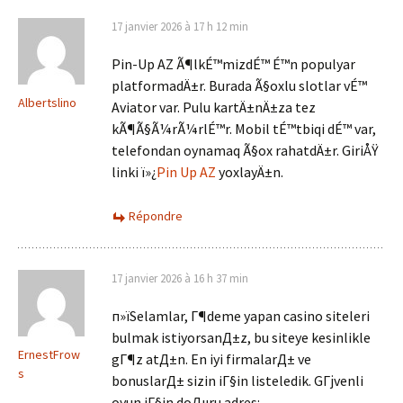
17 janvier 2026 à 17 h 12 min
Pin-Up AZ Ã¶lkÉ™mizdÉ™ É™n populyar
platformadÄ±r. Burada Ã§oxlu slotlar vÉ™
Albertslino
Aviator var. Pulu kartÄ±nÄ±za tez
kÃ¶Ã§Ã¼rÃ¼rlÉ™r. Mobil tÉ™tbiqi dÉ™ var,
telefondan oynamaq Ã§ox rahatdÄ±r. GiriÅŸ
linki ï»¿
Pin Up AZ
yoxlayÄ±n.
Répondre
17 janvier 2026 à 16 h 37 min
п»їSelamlar, Г¶deme yapan casino siteleri
bulmak istiyorsanД±z, bu siteye kesinlikle
ErnestFrow
gГ¶z atД±n. En iyi firmalarД± ve
s
bonuslarД± sizin iГ§in listeledik. GГјvenli
oyun iГ§in doДџru adres: