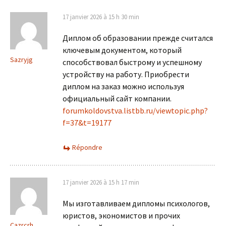
17 janvier 2026 à 15 h 30 min
Диплом об образовании прежде считался
ключевым документом, который
Sazryjg
способствовал быстрому и успешному
устройству на работу. Приобрести
диплом на заказ можно используя
официальный сайт компании.
forumkoldovstva.listbb.ru/viewtopic.php?
f=37&t=19177
Répondre
17 janvier 2026 à 15 h 17 min
Мы изготавливаем дипломы психологов,
юристов, экономистов и прочих
Cazrcrh