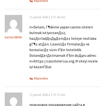
Répondre
17 janvier 2026 à 17 h 26 min
п»їSelam, Г¶deme yapan casino siteleri
bulmak istiyorsanД±z,
EarnestBitle
hazД±rladД±ДџД±mД±z listeye mutlaka
gГ¶z atД±n. LisanslД± firmalarД± ve
bonuslarД± sizin iГ§in listeledik.
DolandД±rД±lmamak iГ§in doДџru adres:
п»їhttps://cassiteleri.us.org/# siteyi incele
iyi kazanГ§lar.
Répondre
17 janvier 2026 à 17 h 17 min
поисковое продвижение сайта в