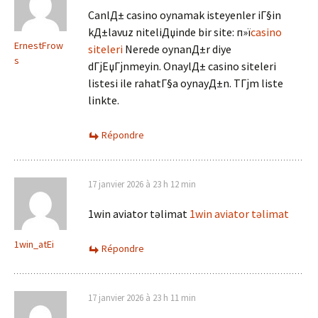
CanlД± casino oynamak isteyenler iГ§in
kД±lavuz niteliДџinde bir site: п»ї
casino
ErnestFrow
siteleri
Nerede oynanД±r diye
s
dГјЕџГјnmeyin. OnaylД± casino siteleri
listesi ile rahatГ§a oynayД±n. TГјm liste
linkte.
Répondre
17 janvier 2026 à 23 h 12 min
1win aviator təlimat
1win aviator təlimat
1win_atEi
Répondre
17 janvier 2026 à 23 h 11 min