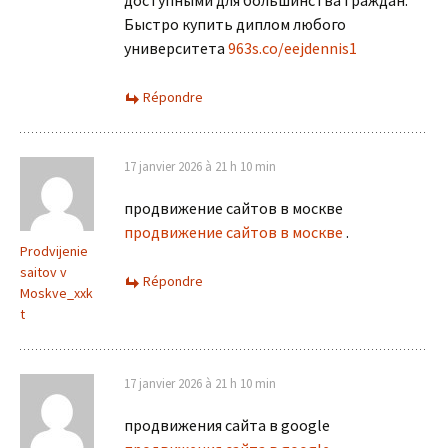
доступными для большинства граждан.
Быстро купить диплом любого
университета
963s.co/eejdennis1
Répondre
17 janvier 2026 à 21 h 10 min
продвижение сайтов в москве
продвижение сайтов в москве
.
Prodvijenie
saitov v
Répondre
Moskve_xxk
t
17 janvier 2026 à 21 h 10 min
продвижения сайта в google