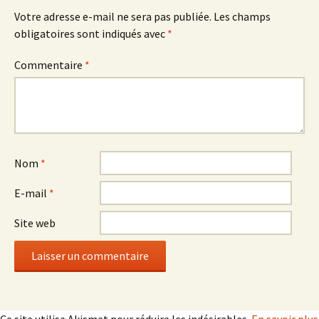
Votre adresse e-mail ne sera pas publiée.
Les champs
obligatoires sont indiqués avec
*
Commentaire
*
Nom
*
E-mail
*
Site web