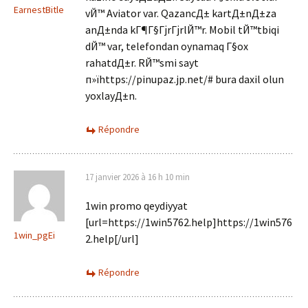
EarnestBitle
vЙ™ Aviator var. QazancД± kartД±nД±za
anД±nda kГ¶Г§ГјrГјrlЙ™r. Mobil tЙ™tbiqi
dЙ™ var, telefondan oynamaq Г§ox
rahatdД±r. RЙ™smi sayt
п»їhttps://pinupaz.jp.net/# bura daxil olun
yoxlayД±n.
Répondre
17 janvier 2026 à 16 h 10 min
1win promo qeydiyyat
[url=https://1win5762.help]https://1win576
1win_pgEi
2.help[/url]
Répondre