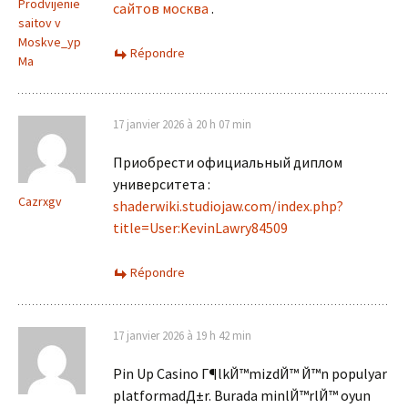
Prodvijenie
сайтов москва
.
saitov v
Moskve_yp
Répondre
Ma
17 janvier 2026 à 20 h 07 min
Приобрести официальный диплом
университета :
Cazrxgv
shaderwiki.studiojaw.com/index.php?
title=User:KevinLawry84509
Répondre
17 janvier 2026 à 19 h 42 min
Pin Up Casino Г¶lkЙ™mizdЙ™ Й™n populyar
platformadД±r. Burada minlЙ™rlЙ™ oyun