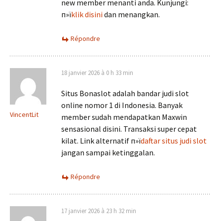
new member menanti anda. Kunjungi:
п»ї
klik disini
dan menangkan.
Répondre
18 janvier 2026 à 0 h 33 min
Situs Bonaslot adalah bandar judi slot
online nomor 1 di Indonesia. Banyak
VincentLit
member sudah mendapatkan Maxwin
sensasional disini. Transaksi super cepat
kilat. Link alternatif п»ї
daftar situs judi slot
jangan sampai ketinggalan.
Répondre
17 janvier 2026 à 23 h 32 min