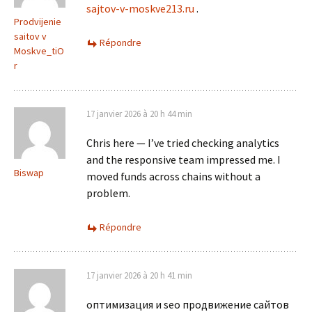
sajtov-v-moskve213.ru
.
Prodvijenie
saitov v
Répondre
Moskve_tiO
r
17 janvier 2026 à 20 h 44 min
Chris here — I’ve tried checking analytics
and the responsive team impressed me. I
Biswap
moved funds across chains without a
problem.
Répondre
17 janvier 2026 à 20 h 41 min
оптимизация и seo продвижение сайтов