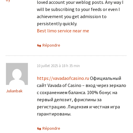
loved account your weblog posts. Any way I
will be subscribing to your feeds or even I
achievement you get admission to
persistently quickly.
Best limo service near me
Répondre
10 juillet 2025 à 18 h 35 min
https://vavadaofcasino.ru
Официальный
сайт Vavada of Casino – вход через зеркало
Julianbak
с сохранением баланса. 100% бонус на
первый депозит, фриспины за
регистрацию. Лицензия и честная игра
гарантированы.
Répondre