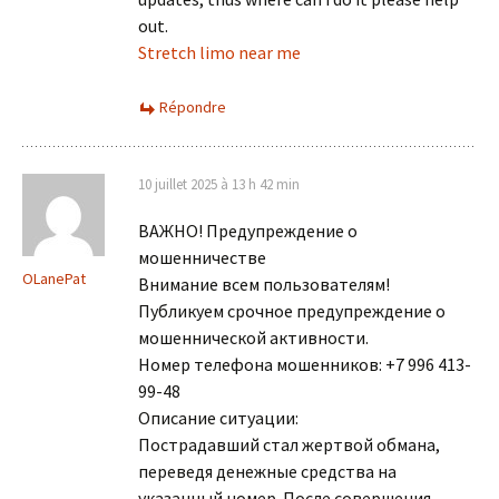
out.
Stretch limo near me
Répondre
10 juillet 2025 à 13 h 42 min
ВАЖНО! Предупреждение о
мошенничестве
OLanePat
Внимание всем пользователям!
Публикуем срочное предупреждение о
мошеннической активности.
Номер телефона мошенников: +7 996 413-
99-48
Описание ситуации:
Пострадавший стал жертвой обмана,
переведя денежные средства на
указанный номер. После совершения