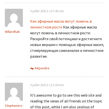
9 juillet 2025 à 12 h 00 min
Как эфирные масла могут помочь в
личностном росте
Как эфирные масла
Willardhab
могут помочь в личностном росте:
Раскройте свой потенциал и достигните
новых вершин с помощью эфирных масел,
стимулирующих самоанализ и личностное
развитие.
Répondre
9 juillet 2025 à 11 h 04 min
It’s awesome to go to see this web site and
reading the views of all friends on the topic
Stephenero
of this post, while I am also zealous of