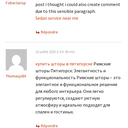
Fobertarisp
post i thought i could also create comment
due to this sensible paragraph.
Sedan service near me
Répondre
10 juillet 2025 à 9 h 49 min
купить шторы в пятигорске
Римские
шторы Пятигорск: Элегантность и
ThomasjollA
функциональность Римские шторы – это
элегантное и функциональное решение
для любого интерьера. Они легко
регулируются, создают уютную
атмосферу и идеально подходят для
спален и гостиных.
Répondre