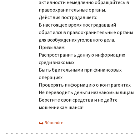
активности немедленно обращайтесь в
правоохранительные органы.
Действия пострадавшего:
В настоящее время пострадавший
обратился в правоохранительные органы
для возбуждения уголовного дела.
Призываем:
Распространить данную информацию
среди знакомых
Быть бдительными при финансовых
операциях
Проверять информацию о контрагентах
Не переводить деньги незнакомым лицам
Берегите свои средства и не дайте
мошенникам шанса!
Répondre