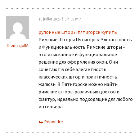
10 juillet 2025 à 5 h 58 min
рулонные шторы пятигорск купить
Римские Шторы Пятигорск: Элегантность
ThomasjollA
и Функциональность Римские шторы –
это изысканное и функциональное
решение для оформления окон. Они
сочетают в себе элегантность
классических штор и практичность
жалюзи. В Пятигорске можно найти
римские шторы различных цветов и
фактур, идеально подходящие для любого
интерьера.
Répondre