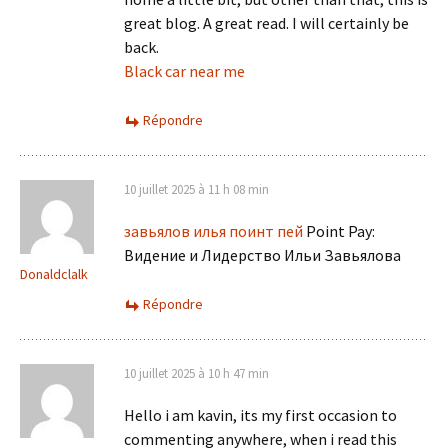
great blog. A great read. I will certainly be
back.
Black car near me
Répondre
10 juillet 2025 à 11 h 08 min
завьялов илья поинт пей
Point Pay:
Видение и Лидерство Ильи Завьялова
Donaldclalk
Répondre
10 juillet 2025 à 10 h 47 min
Hello i am kavin, its my first occasion to
commenting anywhere, when i read this