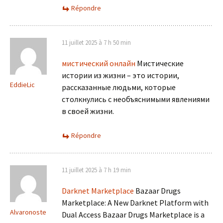
Répondre
11 juillet 2025 à 7 h 50 min
мистический онлайн
Мистические
истории из жизни – это истории,
EddieLic
рассказанные людьми, которые
столкнулись с необъяснимыми явлениями
в своей жизни.
Répondre
11 juillet 2025 à 7 h 19 min
Darknet Marketplace
Bazaar Drugs
Marketplace: A New Darknet Platform with
Alvaronoste
Dual Access Bazaar Drugs Marketplace is a