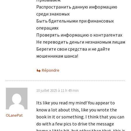
Распространить данную информацию
среди знакомых
Быть бдительными при финансовых
операциях
Проверять информацию о контрагентах
Не переводить деньги незнакомым лицам
Берегите свои средства и не дайте
мошенникам шанса!
Répondre
10 juillet 2025 à 11 h 49 min
Its like you read my mind! You appear to
know a lot about this, like you wrote the
OLanePat
book in it or something. I think that you can
do with a few pics to drive the message
home a little bit, but other than that, this is