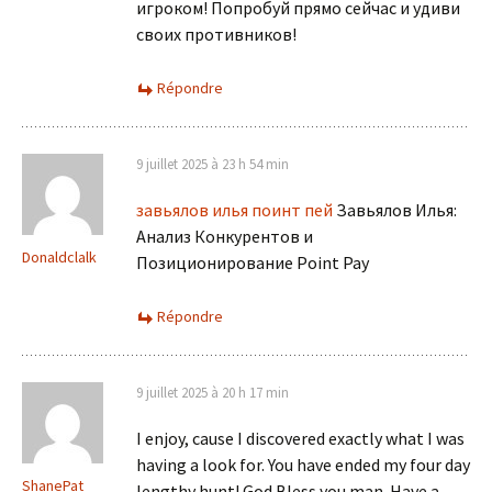
игроком! Попробуй прямо сейчас и удиви
своих противников!
Répondre
9 juillet 2025 à 23 h 54 min
завьялов илья поинт пей
Завьялов Илья:
Анализ Конкурентов и
Donaldclalk
Позиционирование Point Pay
Répondre
9 juillet 2025 à 20 h 17 min
I enjoy, cause I discovered exactly what I was
having a look for. You have ended my four day
ShanePat
lengthy hunt! God Bless you man. Have a