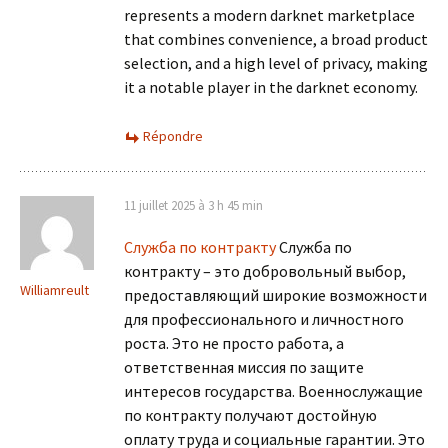
represents a modern darknet marketplace
that combines convenience, a broad product
selection, and a high level of privacy, making
it a notable player in the darknet economy.
Répondre
11 juillet 2025 à 3 h 45 min
Служба по контракту
Служба по
контракту – это добровольный выбор,
Williamreult
предоставляющий широкие возможности
для профессионального и личностного
роста. Это не просто работа, а
ответственная миссия по защите
интересов государства. Военнослужащие
по контракту получают достойную
оплату труда и социальные гарантии. Это