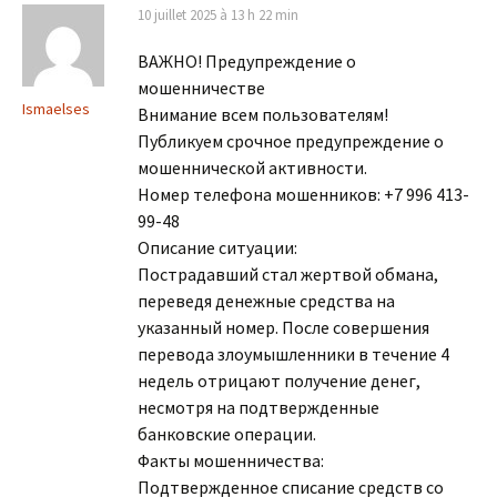
10 juillet 2025 à 13 h 22 min
ВАЖНО! Предупреждение о
мошенничестве
Ismaelses
Внимание всем пользователям!
Публикуем срочное предупреждение о
мошеннической активности.
Номер телефона мошенников: +7 996 413-
99-48
Описание ситуации:
Пострадавший стал жертвой обмана,
переведя денежные средства на
указанный номер. После совершения
перевода злоумышленники в течение 4
недель отрицают получение денег,
несмотря на подтвержденные
банковские операции.
Факты мошенничества:
Подтвержденное списание средств со