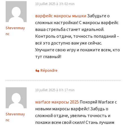
10 juillet 2025 à 3 h 02 min
варфейс макросы мышки
Забудьте о
сложных настройках! С макросы варфейс
Stevenmay
ваша стрельба станет идеальной.
nc
Контроль отдачи, точность попаданий –
всё это доступно вам уже сейчас.
Улучшите свою игру и покажите всем, кто
тут главный!
Répondre
10 juillet 2025 à 0 h 17 min
warface макросы 2025
Покоряй Warface с
новыми макросы варфейс! Забудь о
Stevenmay
сложной отдаче, увеличь точность и
nc
покажи всем свой скилл! Стань лучшим