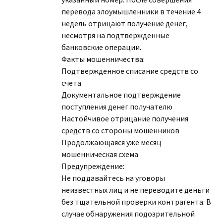
перевода злоумышленники в течение 4
недель отрицают получение денег,
несмотря на подтвержденные
банковские операции.
Факты мошенничества:
Подтвержденное списание средств со
счета
Документальное подтверждение
поступления денег получателю
Настойчивое отрицание получения
средств со стороны мошенников
Продолжающаяся уже месяц
мошенническая схема
Предупреждение:
Не поддавайтесь на уговоры
неизвестных лиц и не переводите деньги
без тщательной проверки контрагента. В
случае обнаружения подозрительной