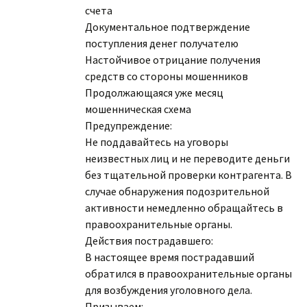
счета
Документальное подтверждение
поступления денег получателю
Настойчивое отрицание получения
средств со стороны мошенников
Продолжающаяся уже месяц
мошенническая схема
Предупреждение:
Не поддавайтесь на уговоры
неизвестных лиц и не переводите деньги
без тщательной проверки контрагента. В
случае обнаружения подозрительной
активности немедленно обращайтесь в
правоохранительные органы.
Действия пострадавшего:
В настоящее время пострадавший
обратился в правоохранительные органы
для возбуждения уголовного дела.
Призываем: