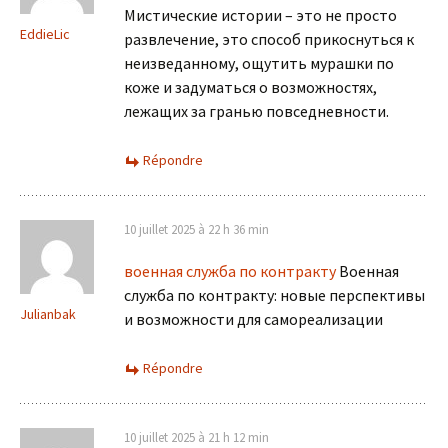
Мистические истории – это не просто
EddieLic
развлечение, это способ прикоснуться к
неизведанному, ощутить мурашки по
коже и задуматься о возможностях,
лежащих за гранью повседневности.
Répondre
10 juillet 2025 à 22 h 36 min
военная служба по контракту
Военная
служба по контракту: новые перспективы
Julianbak
и возможности для самореализации
Répondre
10 juillet 2025 à 21 h 12 min