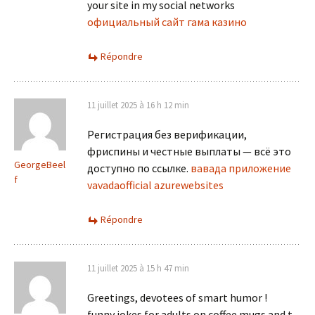
your site in my social networks
официальный сайт гама казино
Répondre
11 juillet 2025 à 16 h 12 min
Регистрация без верификации,
фриспины и честные выплаты — всё это
GeorgeBeel
доступно по ссылке.
вавада приложение
f
vavadaofficial azurewebsites
Répondre
11 juillet 2025 à 15 h 47 min
Greetings, devotees of smart humor !
funny jokes for adults on coffee mugs and t-