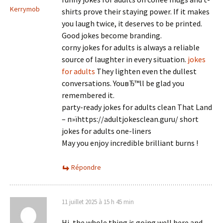
Kerrymob
shirts prove their staying power. If it makes
you laugh twice, it deserves to be printed.
Good jokes become branding.
corny jokes for adults is always a reliable
source of laughter in every situation.
jokes
for adults
They lighten even the dullest
conversations. YouвЂ™ll be glad you
remembered it.
party-ready jokes for adults clean That Land
– п»їhttps://adultjokesclean.guru/ short
jokes for adults one-liners
May you enjoy incredible brilliant burns !
Répondre
11 juillet 2025 à 15 h 45 min
Hi, the whole thing is going well here and